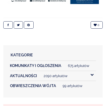
NTERWENCJA
 CZYSTE POWIETRZE
RALNA EWIDENCJA EMISYJNOŚCI BUDYNKÓW (CEEB)
0
KATEGORIE
KOMUNIKATY I OGŁOSZENIA
675 artykułów
AKTUALNOŚCI
2090 artykułów
OBWIESZCZENIA WÓJTA
99 artykułów