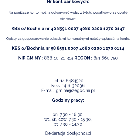
Nr kont bankowych:
Na poniższe konto można dokonywać wpłat z tytułu podatków oraz opłatę
skarbową:
KBS o/Bochnia nr 40 8591 0007 4080 0200 1270 0147
Opłaty za gospodarowanie odpadami komunalnymi należy wpłacać na konto:
KBS o/Bochnia nr 58 8591 0007 4080 0200 1270 0114
NIP GMINY :
868-10-21-319
REGON :
851 660 750
Tel.
14 6484520
Faks.
14 6132036
E-mail.
gmina@zegocina.pl
Godziny pracy:
pn. 7.30 - 16.30,
wt., śr., czw .7.30 - 15.30,
pt. 7.30 - 14.30
Deklaracja dostępności