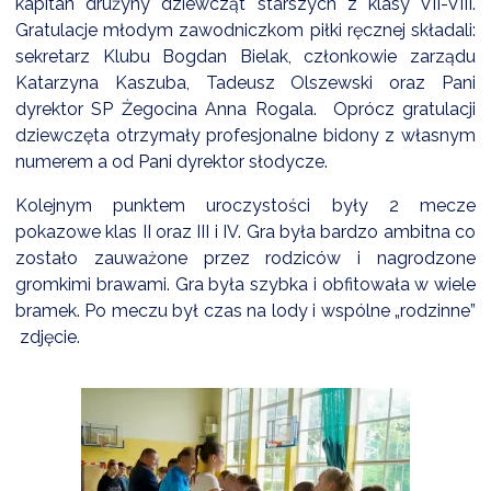
kapitan drużyny dziewcząt starszych z klasy VII-VIII.
NTERWENCJA
Gratulacje młodym zawodniczkom piłki ręcznej składali:
 CZYSTE POWIETRZE
sekretarz Klubu Bogdan Bielak, członkowie zarządu
Katarzyna Kaszuba, Tadeusz Olszewski oraz Pani
RALNA EWIDENCJA EMISYJNOŚCI BUDYNKÓW (CEEB)
dyrektor SP Żegocina Anna Rogala. Oprócz gratulacji
dziewczęta otrzymały profesjonalne bidony z własnym
numerem a od Pani dyrektor słodycze.
Kolejnym punktem uroczystości były 2 mecze
pokazowe klas II oraz III i IV. Gra była bardzo ambitna co
zostało zauważone przez rodziców i nagrodzone
gromkimi brawami. Gra była szybka i obfitowała w wiele
bramek. Po meczu był czas na lody i wspólne „rodzinne”
zdjęcie.