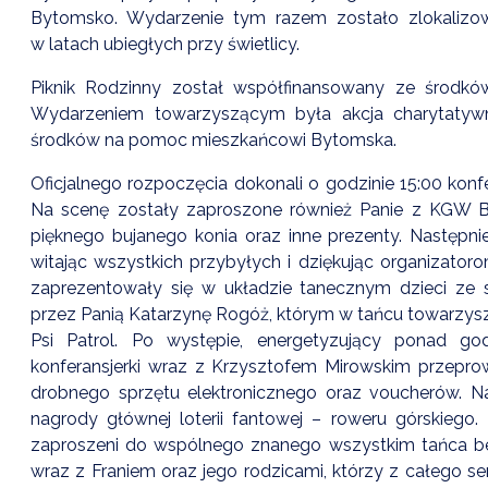
Bytomsko. Wydarzenie tym razem zostało zlokalizo
w latach ubiegłych przy świetlicy.
Piknik Rodzinny został współfinansowany ze środkó
Wydarzeniem towarzyszącym była akcja charytatywna
środków na pomoc mieszkańcowi Bytomska.
Oficjalnego rozpoczęcia dokonali o godzinie 15:00 konf
Na scenę zostały zaproszone również Panie z KGW By
pięknego bujanego konia oraz inne prezenty. Następn
witając wszystkich przybyłych i dziękując organizator
zaprezentowały się w układzie tanecznym dzieci z
przez Panią Katarzynę Rogóż, którym w tańcu towarzysz
Psi Patrol. Po występie, energetyzujący ponad go
konferansjerki wraz z Krzysztofem Mirowskim przeprowa
drobnego sprzętu elektronicznego oraz voucherów. N
nagrody głównej loterii fantowej – roweru górskiego. P
zaproszeni do wspólnego znanego wszystkim tańca be
wraz z Franiem oraz jego rodzicami, którzy z całego s