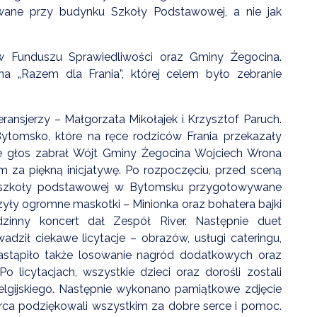
wane przy budynku Szkoły Podstawowej, a nie jak
w Funduszu Sprawiedliwości oraz Gminy Żegocina.
 „Razem dla Frania”, której celem było zebranie
eransjerzy – Małgorzata Mikołajek i Krzysztof Paruch.
tomsko, które na ręce rodziców Frania przekazały
ie głos zabrał Wójt Gminy Żegocina Wojciech Wrona
om za piękną inicjatywę. Po rozpoczęciu, przed sceną
e szkoły podstawowej w Bytomsku przygotowywane
yły ogromne maskotki – Minionka oraz bohatera bajki
dzinny koncert dał Zespół River. Następnie duet
dził ciekawe licytacje – obrazów, usługi cateringu,
astąpiło także losowanie nagród dodatkowych oraz
o licytacjach, wszystkie dzieci oraz dorośli zostali
lgijskiego. Następnie wykonano pamiątkowe zdjęcie
erca podziękowali wszystkim za dobre serce i pomoc.