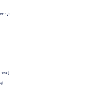
awczyk
nowej
ej