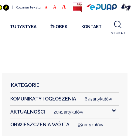
A
A
|
Rozmiar tekstu:
A
A
A
TURYSTYKA
ŻŁOBEK
KONTAKT
SZUKAJ
GDZIE SPAĆ
INFORMACJE O PROJEKCIE
GDZIE ZJEŚĆ
STANDARDY OBSŁUGI
REKRUTACJA 2025
CO ZWIEDZAĆ
REKRUTACJA 2024
FILMY PROMOCYJNE
REKRUTACJA 2023
KATEGORIE
REKRUTACJA
KOMUNIKATY I OGŁOSZENIA
KONTAKT
675 artykułów
AKTUALNOŚCI
2091 artykułów
RGANIZACJE
OBWIESZCZENIA WÓJTA
99 artykułów