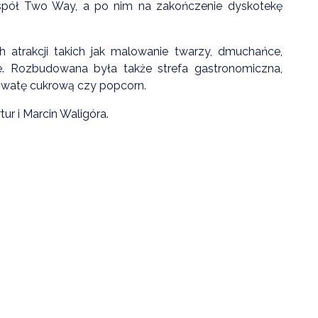
spół Two Way, a po nim na zakończenie dyskotekę
h atrakcji takich jak malowanie twarzy, dmuchańce,
ie. Rozbudowana była także strefa gastronomiczna,
y, watę cukrową czy popcorn.
 i Marcin Waligóra.