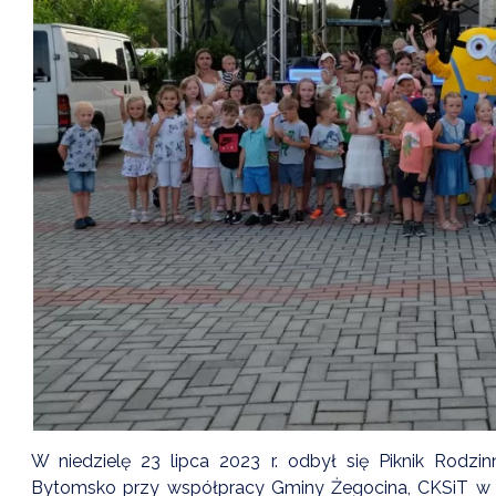
W niedzielę 23 lipca 2023 r. odbył się Piknik Rodz
Bytomsko przy współpracy Gminy Żegocina, CKSiT w 