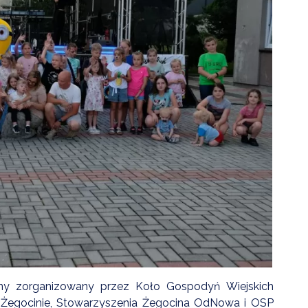
ZDROWIE
ROLNICTWO
CZYSTE POWIETRZE
GOSPODARKA ODPADA
KOMUNIKACJA
PRZYDATNE STRONY
inny zorganizowany przez Koło Gospodyń Wiejskich
Żegocinie, Stowarzyszenia Żegocina OdNowa i OSP