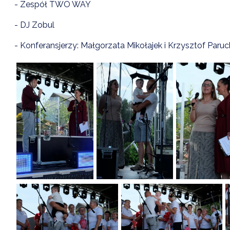
- Zespół TWO WAY
- DJ Zobul
- Konferansjerzy: Małgorzata Mikołajek i Krzysztof Paruc
E-17.07
21 LIPCA - ĆWICZENIA ALARM - 26
Data dodania: 17.07.2026 godz. 10:30
07
Aktualności Wydarzenia Alarm ALARM-26
CZYTAJ KOMUNIKAT