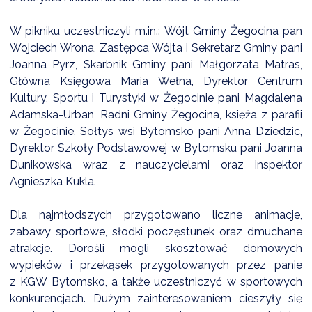
NTERWENCJA
W pikniku uczestniczyli m.in.: Wójt Gminy Żegocina pan
 CZYSTE POWIETRZE
Wojciech Wrona, Zastępca Wójta i Sekretarz Gminy pani
RALNA EWIDENCJA EMISYJNOŚCI BUDYNKÓW (CEEB)
Joanna Pyrz, Skarbnik Gminy pani Małgorzata Matras,
Główna Księgowa Maria Wełna, Dyrektor Centrum
Kultury, Sportu i Turystyki w Żegocinie pani Magdalena
Adamska-Urban, Radni Gminy Żegocina, księża z parafii
w Żegocinie, Sołtys wsi Bytomsko pani Anna Dziedzic,
Dyrektor Szkoły Podstawowej w Bytomsku pani Joanna
Dunikowska wraz z nauczycielami oraz inspektor
Agnieszka Kukla.
Dla najmłodszych przygotowano liczne animacje,
zabawy sportowe, słodki poczęstunek oraz dmuchane
atrakcje. Dorośli mogli skosztować domowych
wypieków i przekąsek przygotowanych przez panie
z KGW Bytomsko, a także uczestniczyć w sportowych
konkurencjach. Dużym zainteresowaniem cieszyły się