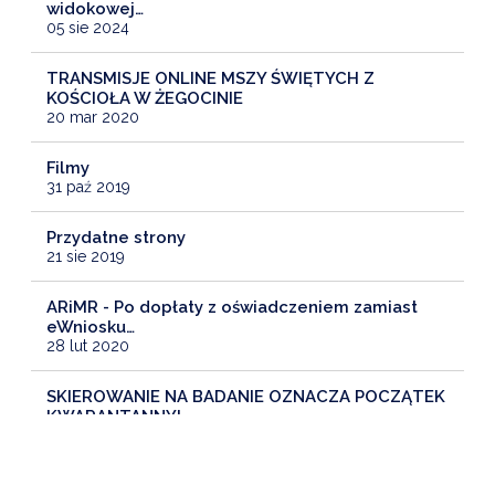
widokowej…
05 sie 2024
TRANSMISJE ONLINE MSZY ŚWIĘTYCH Z
KOŚCIOŁA W ŻEGOCINIE
20 mar 2020
Filmy
31 paź 2019
Przydatne strony
21 sie 2019
ARiMR - Po dopłaty z oświadczeniem zamiast
eWniosku…
28 lut 2020
SKIEROWANIE NA BADANIE OZNACZA POCZĄTEK
KWARANTANNY!
02 lis 2020
ZNAMY GWIAZDY 727. URODZIN ŻEGOCINY!