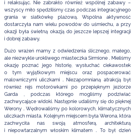
NTERWENCJA
i relaksując. Nie zabrakło również wspólnej zabawy –
wszyscy miło spędziliśmy czas podczas integracyjnego
 CZYSTE POWIETRZE
grania w siatkówkę plażową. Wspólna aktywność
dostarczyła nam wielu powodów do uśmiechu, a przy
RALNA EWIDENCJA EMISYJNOŚCI BUDYNKÓW (CEEB)
okazji była świetną okazją do jeszcze lepszej integracji
i dobrej zabawy.
Dużo wrażeń mamy z odwiedzenia ślicznego, małego,
ale niezwykle urokliwego miasteczka Sirmione . Mieliśmy
okazję poznać jego historię, wysłuchać ciekawostek
o tym wyjątkowym miejscu oraz pospacerować
malowniczymi uliczkami . Niezapomnianą atrakcją był
również rejs motorówkami po przepięknym jeziorze
Garda , podczas którego mogliśmy podziwiać
zachwycające widoki. Następnie udaliśmy się do pięknej
Werony . Wędrowaliśmy po kolorowych, klimatycznych
uliczkach miasta. Kolejnym miejscem była Werona, która
zachwyciła nas swoją atmosferą, architekturą
i niepowtarzalnym włoskim klimatem . To był dzień