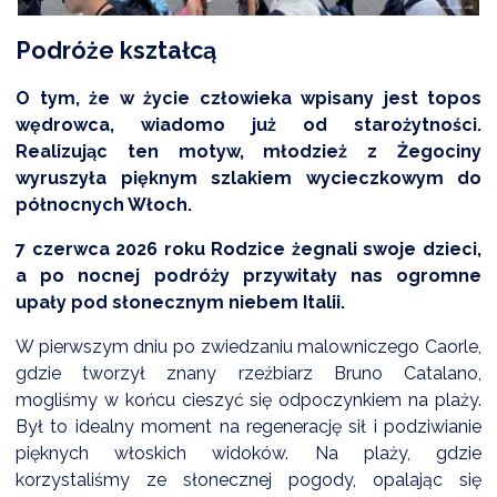
Podróże kształcą
DARDY OBSŁUGI
O tym, że w życie człowieka wpisany jest topos
wędrowca, wiadomo już od starożytności.
Realizując ten motyw, młodzież z Żegociny
wyruszyła pięknym szlakiem wycieczkowym do
północnych Włoch.
7 czerwca 2026 roku Rodzice żegnali swoje dzieci,
a po nocnej podróży przywitały nas ogromne
upały pod słonecznym niebem Italii.
W pierwszym dniu po zwiedzaniu malowniczego Caorle,
gdzie tworzył znany rzeźbiarz Bruno Catalano,
mogliśmy w końcu cieszyć się odpoczynkiem na plaży.
Był to idealny moment na regenerację sił i podziwianie
pięknych włoskich widoków. Na plaży, gdzie
korzystaliśmy ze słonecznej pogody, opalając się