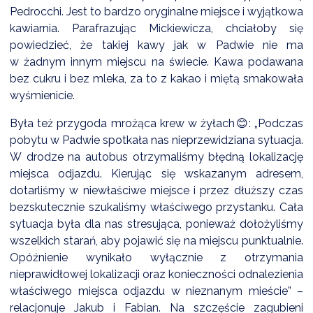
Pedrocchi. Jest to bardzo oryginalne miejsce i wyjątkowa
kawiarnia. Parafrazując Mickiewicza, chciałoby się
powiedzieć, że takiej kawy jak w Padwie nie ma
w żadnym innym miejscu na świecie. Kawa podawana
bez cukru i bez mleka, za to z kakao i miętą smakowała
wyśmienicie.
Była też przygoda mrożąca krew w żyłach😊: „Podczas
pobytu w Padwie spotkała nas nieprzewidziana sytuacja.
W drodze na autobus otrzymaliśmy błędną lokalizację
miejsca odjazdu. Kierując się wskazanym adresem,
dotarliśmy w niewłaściwe miejsce i przez dłuższy czas
bezskutecznie szukaliśmy właściwego przystanku. Cała
sytuacja była dla nas stresująca, ponieważ dołożyliśmy
wszelkich starań, aby pojawić się na miejscu punktualnie.
Opóźnienie wynikało wyłącznie z otrzymania
nieprawidłowej lokalizacji oraz konieczności odnalezienia
właściwego miejsca odjazdu w nieznanym mieście” –
relacjonuje Jakub i Fabian. Na szczęście zagubieni