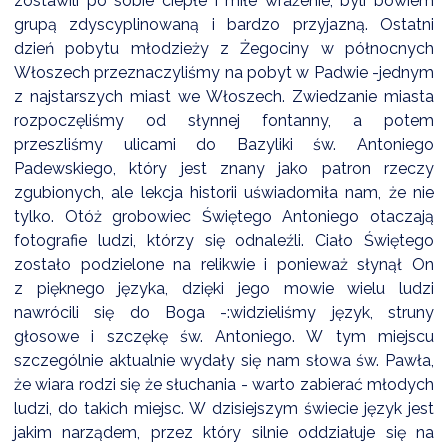
zostawili po sobie ciepłe i miłe wrażenie, byli bowiem
grupą zdyscyplinowaną i bardzo przyjazną. Ostatni
dzień pobytu młodzieży z Żegociny w północnych
Włoszech przeznaczyliśmy na pobyt w Padwie -jednym
z najstarszych miast we Włoszech. Zwiedzanie miasta
rozpoczęliśmy od słynnej fontanny, a potem
przeszliśmy ulicami do Bazyliki św. Antoniego
Padewskiego, który jest znany jako patron rzeczy
zgubionych, ale lekcja historii uświadomiła nam, że nie
tylko. Otóż grobowiec Świętego Antoniego otaczają
fotografie ludzi, którzy się odnaleźli. Ciało Świętego
zostało podzielone na relikwie i ponieważ słynął On
z pięknego języka, dzięki jego mowie wielu ludzi
nawrócili się do Boga -:widzieliśmy język, struny
głosowe i szczękę św. Antoniego. W tym miejscu
szczególnie aktualnie wydały się nam słowa św. Pawła,
że wiara rodzi się że słuchania - warto zabierać młodych
ludzi, do takich miejsc. W dzisiejszym świecie język jest
jakim narządem, przez który silnie oddziałuje się na