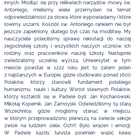
innych. Modląc się przy relikwiach narządów mowy św.
Antoniego, mieliśmy wiele przemyśleń na temat
odpowiedzialności za słowa, które wypowiadamy i które
łowimy uszami. Kościół sw. Antoniego rankiem nie był
jeszcze zapełniony, dlatego był czas na modlitwę. My
nauczyciele poleciliśmy sprawę rekrutacji do naszej
żegocińskiej szkoły i wszystkich naszych uczniów, ich
rodziny oraz pracowników naszej szkoły. Następnie
zwiedzaliśmy uczelnię wyższą. Uniwersytet w tym
mieście powstał w 1222 roku jest to zatem jeden
z najstarszych w Europie, gdzie studiowało ponad 1600
Polaków, którzy stanowili fundament polskiego
humanizmu, nauki i kultury. Wśród sławnych Polaków,
którzy kształcili się w Padwie byli: Jan Kochanowski,
Mikołaj Kopernik, Jan Zamoyski. Odwiedziliśmy tą starą
Wszechnicę, gdzie mogliśmy stanąć w miejscu,
w którym przeprowadzono pierwszą na świecie sekcje
zwłok na ludzkim ciele. Och!!! Było wrażeń i emocji.
W Padwie każdy turysta powinien wypić kawę