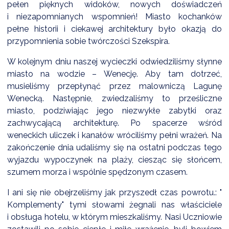
pełen pięknych widoków, nowych doświadczeń
i niezapomnianych wspomnień! Miasto kochanków
pełne historii i ciekawej architektury było okazją do
przypomnienia sobie twórczości Szekspira.
W kolejnym dniu naszej wycieczki odwiedziliśmy słynne
miasto na wodzie – Wenecję. Aby tam dotrzeć,
musieliśmy przepłynąć przez malowniczą Lagunę
Wenecką. Następnie, zwiedzaliśmy to prześliczne
miasto, podziwiając jego niezwykłe zabytki oraz
zachwycającą architekturę. Po spacerze wśród
weneckich uliczek i kanałów wróciliśmy pełni wrażeń. Na
zakończenie dnia udaliśmy się na ostatni podczas tego
wyjazdu wypoczynek na plaży, ciesząc się słońcem,
szumem morza i wspólnie spędzonym czasem.
I ani się nie obejrzeliśmy jak przyszedł czas powrotu.: "
Komplementy" tymi słowami żegnali nas właściciele
i obsługa hotelu, w którym mieszkaliśmy. Nasi Uczniowie