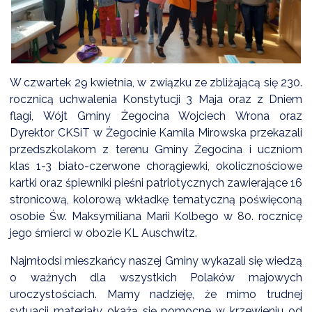
DARDY OBSŁUGI
W czwartek 29 kwietnia, w związku ze zbliżającą się 230.
rocznicą uchwalenia Konstytucji 3 Maja oraz z Dniem
flagi, Wójt Gminy Żegocina Wojciech Wrona oraz
Dyrektor CKSiT w Żegocinie Kamila Mirowska przekazali
przedszkolakom z terenu Gminy Żegocina i uczniom
klas 1-3 biało-czerwone chorągiewki, okolicznościowe
kartki oraz śpiewniki pieśni patriotycznych zawierające 16
stronicową, kolorową wkładkę tematyczną poświęconą
osobie Św. Maksymiliana Marii Kolbego w 80. rocznicę
jego śmierci w obozie KL Auschwitz.
Najmłodsi mieszkańcy naszej Gminy wykazali się wiedzą
o ważnych dla wszystkich Polaków majowych
uroczystościach. Mamy nadzieję, że mimo trudnej
sytuacji materiały okażą się pomocne w krzewieniu od