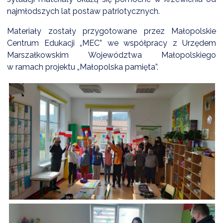
NTERWENCJA
najmłodszych lat postaw patriotycznych.
 CZYSTE POWIETRZE
Materiały zostały przygotowane przez Małopolskie
RALNA EWIDENCJA EMISYJNOŚCI BUDYNKÓW (CEEB)
Centrum Edukacji „MEC” we współpracy z Urzędem
Marszałkowskim Województwa Małopolskiego
w ramach projektu „Małopolska pamięta”.