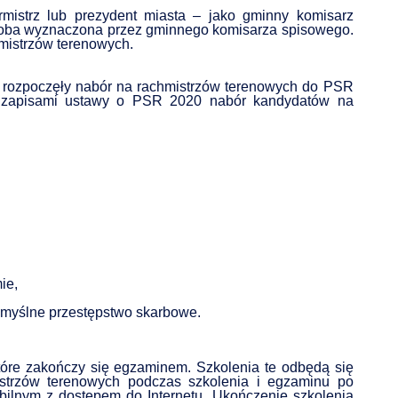
rmistrz lub prezydent miasta – jako gminny komisarz
soba wyznaczona przez gminnego komisarza spisowego.
mistrzów terenowych.
ce rozpoczęły nabór na rachmistrzów terenowych do PSR
 z zapisami ustawy o PSR 2020 nabór kandydatów na
OSTRZEŻENIE HYDROLOGICZNE-16.07
Data dodania: 16.07.2026 godz. 15:00
Ostrzeżenie hydrologiczne
ie,
 umyślne przestępstwo skarbowe.
CZYTAJ KOMUNIKAT
tóre zakończy się egzaminem. Szkolenia te odbędą się
mistrzów terenowych podczas szkolenia i egzaminu po
ilnym z dostępem do Internetu. Ukończenie szkolenia