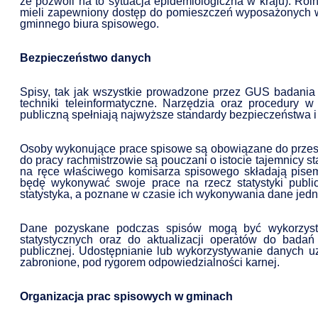
że pozwoli na to sytuacja epidemiologiczna w kraju). Ro
mieli zapewniony dostęp do pomieszczeń wyposażonych w
gminnego biura spisowego.
Bezpieczeństwo danych
Spisy, tak jak wszystkie prowadzone przez GUS badania
techniki teleinformatyczne. Narzędzia oraz procedury 
publiczną spełniają najwyższe standardy bezpieczeństwa 
Osoby wykonujące prace spisowe są obowiązane do przestr
do pracy rachmistrzowie są pouczani o istocie tajemnicy st
na ręce właściwego komisarza spisowego składają pisemn
będę wykonywać swoje prace na rzecz statystyki publi
statystyka, a poznane w czasie ich wykonywania dane jed
Dane pozyskane podczas spisów mogą być wykorzysty
statystycznych oraz do aktualizacji operatów do badań
publicznej. Udostępnianie lub wykorzystywanie danych u
zabronione, pod rygorem odpowiedzialności karnej.
Organizacja prac spisowych w gminach