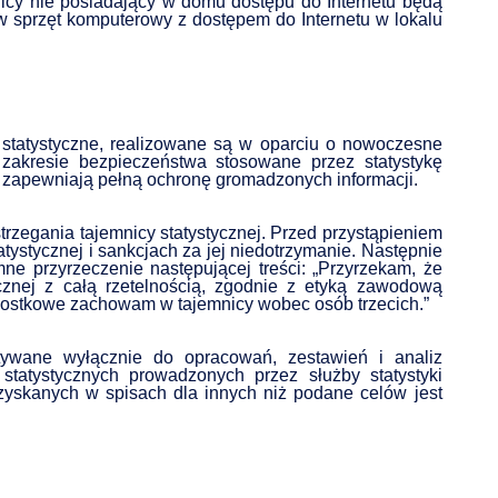
lnicy nie posiadający w domu dostępu do Internetu będą
 sprzęt komputerowy z dostępem do Internetu w lokalu
 statystyczne, realizowane są w oparciu o nowoczesne
w zakresie bezpieczeństwa stosowane przez statystykę
i zapewniają pełną ochronę gromadzonych informacji.
zegania tajemnicy statystycznej. Przed przystąpieniem
atystycznej i sankcjach za jej niedotrzymanie. Następnie
e przyrzeczenie następującej treści: „Przyrzekam, że
cznej z całą rzetelnością, zgodnie z etyką zawodową
nostkowe zachowam w tajemnicy wobec osób trzecich.”
wane wyłącznie do opracowań, zestawień i analiz
 statystycznych prowadzonych przez służby statystyki
zyskanych w spisach dla innych niż podane celów jest