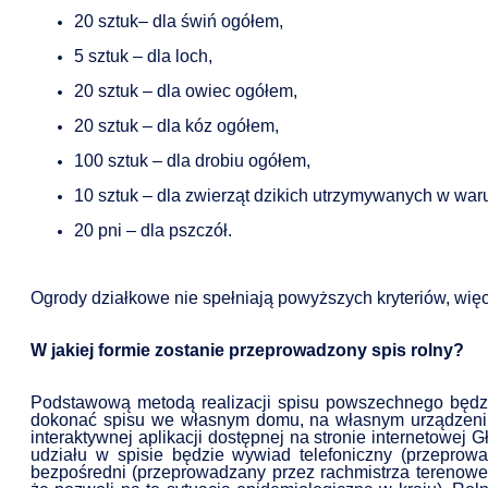
20 sztuk– dla świń ogółem,
5 sztuk – dla loch,
20 sztuk – dla owiec ogółem,
20 sztuk – dla kóz ogółem,
100 sztuk – dla drobiu ogółem,
10 sztuk – dla zwierząt dzikich utrzymywanych w wa
20 pni – dla pszczół.
Ogrody działkowe nie spełniają powyższych kryteriów, więc
W jakiej formie zostanie przeprowadzony spis rolny?
Podstawową metodą realizacji spisu powszechnego będ
dokonać spisu we własnym domu, na własnym urządzeniu
interaktywnej aplikacji dostępnej na stronie internetowe
udziału w spisie będzie wywiad telefoniczny (przeprow
bezpośredni (przeprowadzany przez rachmistrza terenowe