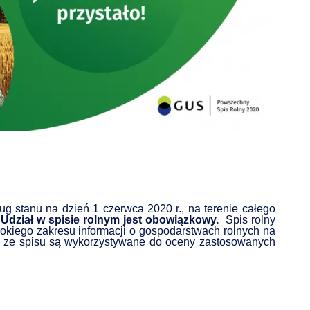
ZDROWIE
ROLNICTWO
CZYSTE POWIETRZE
GOSPODARKA ODPADA
KOMUNIKACJA
PRZYDATNE STRONY
ug stanu na dzień 1 czerwca 2020 r., na terenie całego
dział w spisie rolnym jest obowiązkowy.
Spis rolny
okiego zakresu informacji o gospodarstwach rolnych na
ane ze spisu są wykorzystywane do oceny zastosowanych