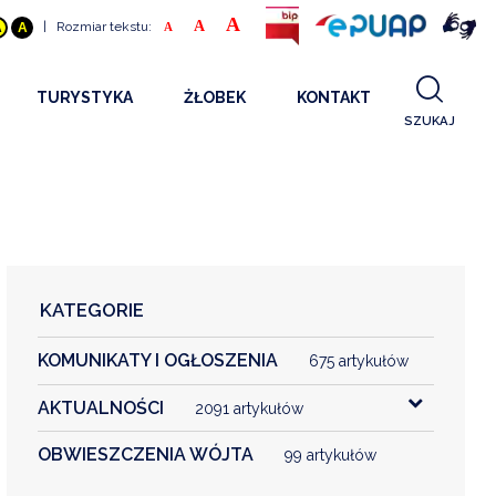
A
A
|
Rozmiar tekstu:
A
A
A
TURYSTYKA
ŻŁOBEK
KONTAKT
SZUKAJ
GDZIE SPAĆ
INFORMACJE O PROJEKCIE
GDZIE ZJEŚĆ
STANDARDY OBSŁUGI
REKRUTACJA 2025
CO ZWIEDZAĆ
REKRUTACJA 2024
FILMY PROMOCYJNE
REKRUTACJA 2023
KATEGORIE
REKRUTACJA
KOMUNIKATY I OGŁOSZENIA
KONTAKT
675 artykułów
AKTUALNOŚCI
2091 artykułów
RGANIZACJE
OBWIESZCZENIA WÓJTA
99 artykułów