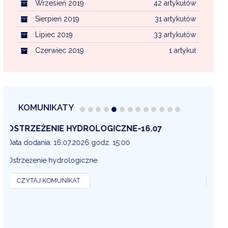
Wrzesień 2019
42 artykułów
Sierpień 2019
31 artykułów
Lipiec 2019
33 artykułów
Czerwiec 2019
1 artykuł
KOMUNIKATY
OSTRZEŻENIE METEOROLOGICZNE 16-07
OS
13
Data dodania: 16.07.2026 godz. 14:30
Dat
OSTRZEŻENIE METEOROLOGICZNE
OS
CZYTAJ KOMUNIKAT