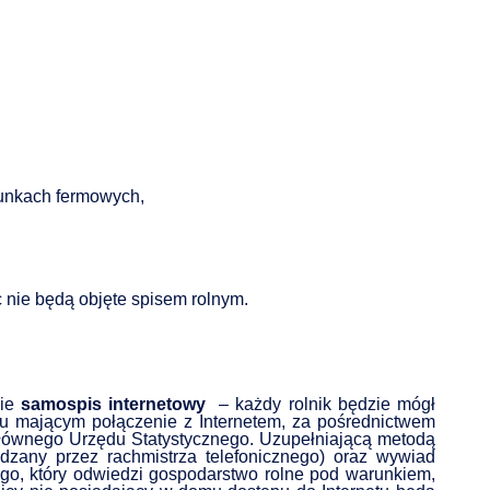
runkach fermowych,
 nie będą objęte spisem rolnym.
zie
samospis internetowy
– każdy rolnik będzie mógł
 mającym połączenie z Internetem, za pośrednictwem
j Głównego Urzędu Statystycznego. Uzupełniającą metodą
adzany przez rachmistrza telefonicznego) oraz wywiad
go, który odwiedzi gospodarstwo rolne pod warunkiem,