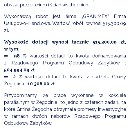
NTERWENCJA
obszar prezbiterium i ścian wschodnich.
 CZYSTE POWIETRZE
Wykonawcą robót jest firma „GRANIMEX” Firma
Usługowo-Handlowa. Wartość robót wynosi 515.300,09
RALNA EWIDENCJA EMISYJNOŚCI BUDYNKÓW (CEEB)
zł.
Wysokość dotacji wynosi łącznie 515.300,09 zł,
w tym:
➡ 98 %
wartości dotacji to kwota dofinansowania
z Rządowego Programu Odbudowy Zabytków
:
504.994,09 zł
➡ 2 %
wartości dotacji to kwota z budżetu Gminy
Żegocina
: 10.306,00 zł.
Przypominamy, że prace wykonane w kościele
parafialnym w Żegocinie to jedno z czterech zadań, na
które Gmina Żegocina otrzymała promesy inwestycyjne
w ramach dwóch naborów Rządowego Programu
Odbudowy Zabytków.