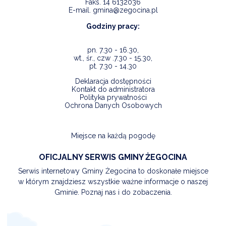
Faks.
14 6132036
E-mail.
gmina@zegocina.pl
Godziny pracy:
pn. 7.30 - 16.30,
wt., śr., czw .7.30 - 15.30,
pt. 7.30 - 14.30
Deklaracja dostępności
Kontakt do administratora
Polityka prywatności
Ochrona Danych Osobowych
Miejsce na każdą pogodę
OFICJALNY SERWIS GMINY ŻEGOCINA
Serwis internetowy Gminy Żegocina to doskonałe miejsce
w którym znajdziesz wszystkie ważne informacje o naszej
Gminie. Poznaj nas i do zobaczenia.