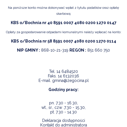
Na poniższe konto można dokonywać wpłat z tytułu podatków oraz opłatę
skarbową:
KBS o/Bochnia nr 40 8591 0007 4080 0200 1270 0147
Opłaty za gospodarowanie odpadami komunalnymi należy wpłacać na konto:
KBS o/Bochnia nr 58 8591 0007 4080 0200 1270 0114
NIP GMINY :
868-10-21-319
REGON :
851 660 750
Tel.
14 6484520
Faks.
14 6132036
E-mail.
gmina@zegocina.pl
Godziny pracy:
pn. 7.30 - 16.30,
wt., śr., czw .7.30 - 15.30,
pt. 7.30 - 14.30
Deklaracja dostępności
Kontakt do administratora