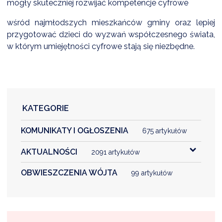
mogły skuteczniej rozwijać kompetencje cyfrowe
NTERWENCJA
wśród najmłodszych mieszkańców gminy oraz lepiej
 CZYSTE POWIETRZE
przygotować dzieci do wyzwań współczesnego świata,
RALNA EWIDENCJA EMISYJNOŚCI BUDYNKÓW (CEEB)
w którym umiejętności cyfrowe stają się niezbędne.
KATEGORIE
KOMUNIKATY I OGŁOSZENIA
675 artykułów
AKTUALNOŚCI
2091 artykułów
OBWIESZCZENIA WÓJTA
99 artykułów