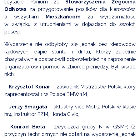
licytacje, Paniom ze
Stowarzyszenia Żegocina
OdNowa
za przygotowanie posiłków dla kierowców,
a wszystkim
Mieszkańcom
za wyrozumiałość
w związku z utrudnieniami w dojazdach do swoich
posesji.
Wydarzenie nie odbyłoby się jednak bez kierowców
rajdowych ekipie stuntu i driftu, którzy zupełnie
charytatywnie postanowili odpowiedzieć na zaproszenie
organizatorów i pomóc w zbiórce pieniędzy. Byli wśród
nich:
–
Krzysztof Konar
– zawodnik Mistrzostw Polski, który
zaprezentował 1 w Polsce BMW 1M,
–
Jerzy Smagała
– aktualny vice Mistrz Polski w klasie
hr4, Instruktor PZM, Honda Civic,
–
Konrad Biela
– zwycięzca grupy N w GSMP, (z
przyczyn technicznych nie dotarł na wydarzenie, jednak