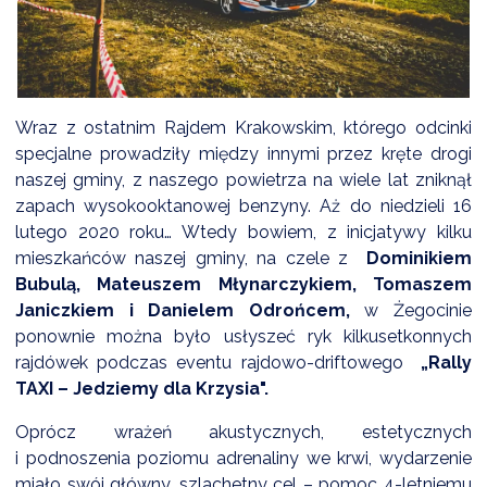
DARDY OBSŁUGI
Wraz z ostatnim Rajdem Krakowskim, którego odcinki
specjalne prowadziły między innymi przez kręte drogi
naszej gminy, z naszego powietrza na wiele lat zniknął
zapach wysokooktanowej benzyny. Aż do niedzieli 16
lutego 2020 roku… Wtedy bowiem, z inicjatywy kilku
mieszkańców naszej gminy, na czele z
Dominikiem
Bubulą, Mateuszem Młynarczykiem, Tomaszem
Janiczkiem i Danielem Odrońcem,
w Żegocinie
ponownie można było usłyszeć ryk kilkusetkonnych
rajdówek podczas eventu rajdowo-driftowego
„Rally
TAXI – Jedziemy dla Krzysia".
Oprócz wrażeń akustycznych, estetycznych
i podnoszenia poziomu adrenaliny we krwi, wydarzenie
miało swój główny, szlachetny cel – pomoc 4-letniemu