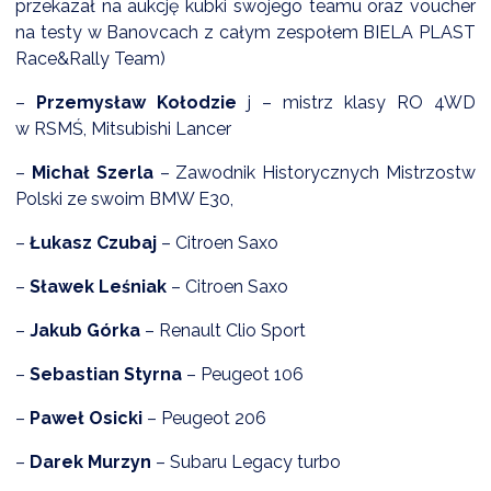
przekazał na aukcję kubki swojego teamu oraz voucher
na testy w Banovcach z całym zespołem BIELA PLAST
Race&Rally Team)
–
Przemysław Kołodzie
j – mistrz klasy RO 4WD
w RSMŚ, Mitsubishi Lancer
–
Michał Szerla
– Zawodnik Historycznych Mistrzostw
Polski ze swoim BMW E30,
–
Łukasz Czubaj
– Citroen Saxo
–
Sławek Leśniak
– Citroen Saxo
–
Jakub Górka
– Renault Clio Sport
–
Sebastian Styrna
– Peugeot 106
–
Paweł Osicki
– Peugeot 206
–
Darek Murzyn
– Subaru Legacy turbo