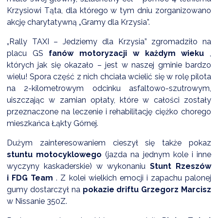
NTERWENCJA
Krzysiowi Tąta, dla którego w tym dniu zorganizowano
akcję charytatywną „Gramy dla Krzysia”.
 CZYSTE POWIETRZE
RALNA EWIDENCJA EMISYJNOŚCI BUDYNKÓW (CEEB)
„Rally TAXI – Jedziemy dla Krzysia” zgromadziło na
placu GS
fanów motoryzacji w każdym wieku
,
których jak się okazało – jest w naszej gminie bardzo
wielu! Spora część z nich chciała wcielić się w rolę pilota
na 2-kilometrowym odcinku asfaltowo-szutrowym,
uiszczając w zamian opłaty, które w całości zostały
przeznaczone na leczenie i rehabilitację ciężko chorego
mieszkańca Łąkty Górnej.
Dużym zainteresowaniem cieszył się także pokaz
stuntu motocyklowego
(jazda na jednym kole i inne
wyczyny kaskaderskie) w wykonaniu
Stunt Rzeszów
i FDG Team
. Z kolei wielkich emocji i zapachu palonej
gumy dostarczył na
pokazie driftu Grzegorz Marcisz
w Nissanie 350Z.