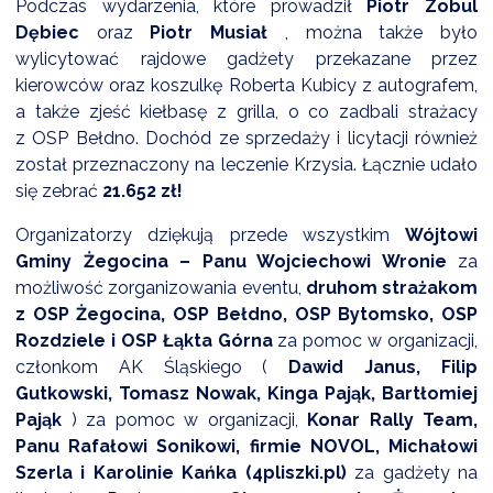
Podczas wydarzenia, które prowadził
Piotr Zobul
Dębiec
oraz
Piotr Musiał
, można także było
wylicytować rajdowe gadżety przekazane przez
kierowców oraz koszulkę Roberta Kubicy z autografem,
a także zjeść kiełbasę z grilla, o co zadbali strażacy
z OSP Bełdno. Dochód ze sprzedaży i licytacji również
został przeznaczony na leczenie Krzysia. Łącznie udało
się zebrać
21.652 zł!
Organizatorzy dziękują przede wszystkim
Wójtowi
Gminy Żegocina – Panu Wojciechowi Wronie
za
możliwość zorganizowania eventu,
druhom strażakom
z OSP Żegocina, OSP Bełdno, OSP Bytomsko, OSP
Rozdziele i OSP Łąkta Górna
za pomoc w organizacji,
członkom AK Śląskiego (
Dawid Janus, Filip
Gutkowski, Tomasz Nowak, Kinga Pająk, Bartłomiej
Pająk
) za pomoc w organizacji,
Konar Rally Team,
Panu Rafałowi Sonikowi, firmie NOVOL, Michałowi
Szerla i Karolinie Kańka (4pliszki.pl)
za gadżety na