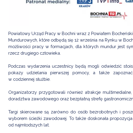
Powiatowy Urząd Pracy w Bochni wraz z Powiatem Bocheńskim
Mundurowych, które odbędą się 12 września na Rynku w Bochn
możliwości pracy w formacjach, dla których mundur jest sy
rzecz drugiego człowieka.
Podczas wydarzenia uczestnicy będą mogli odwiedzić stoisk
pokazy udzielania pierwszej pomocy, a także zapozna
w codziennej służbie.
Organizatorzy przygotowali również atrakcje multimedialne,
doradztwa zawodowego oraz bezpłatną strefę gastronomiczn
Targi skierowane są zarówno do osób bezrobotnych i poszuk
wyborem ścieżki zawodowej. To także doskonała propozycja dl
od najmłodszych lat.