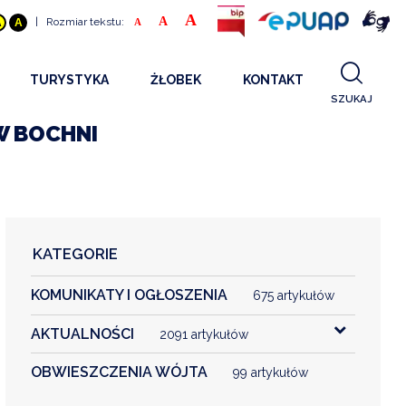
A
A
|
Rozmiar tekstu:
A
A
A
TURYSTYKA
ŻŁOBEK
KONTAKT
SZUKAJ
GDZIE SPAĆ
INFORMACJE O PROJEKCIE
W BOCHNI
GDZIE ZJEŚĆ
STANDARDY OBSŁUGI
REKRUTACJA 2025
CO ZWIEDZAĆ
REKRUTACJA 2024
FILMY PROMOCYJNE
REKRUTACJA 2023
KATEGORIE
REKRUTACJA
KOMUNIKATY I OGŁOSZENIA
KONTAKT
675 artykułów
AKTUALNOŚCI
2091 artykułów
RGANIZACJE
OBWIESZCZENIA WÓJTA
99 artykułów