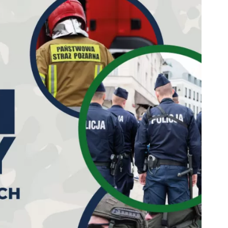
ZDROWIE
ROLNICTWO
CZYSTE POWIETRZE
GOSPODARKA ODPADA
KOMUNIKACJA
PRZYDATNE STRONY