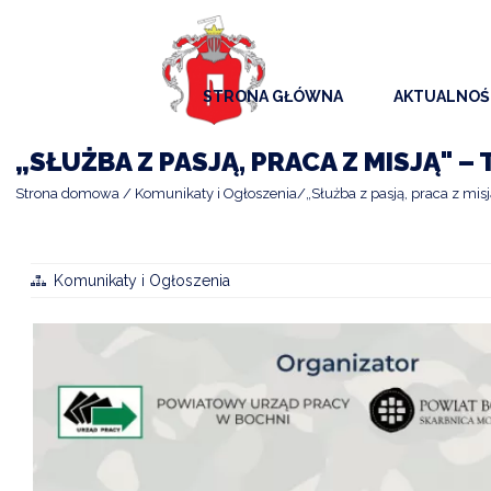
STRONA GŁÓWNA
AKTUALNOŚ
AKTUALNO
„SŁUŻBA Z PASJĄ, PRACA Z MISJĄ"
KOMUNIKAT
Strona domowa
Komunikaty i Ogłoszenia
„Służba z pasją, praca z mi
KALENDAR
ARCHIWAL
Komunikaty i Ogłoszenia
SAMORZĄD