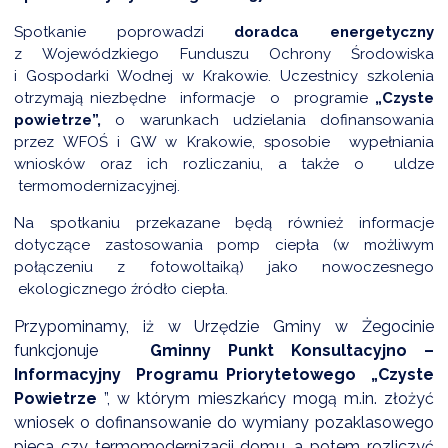
Spotkanie poprowadzi
doradca energetyczny
z Wojewódzkiego Funduszu Ochrony Środowiska
DARDY OBSŁUGI
i Gospodarki Wodnej w Krakowie. Uczestnicy szkolenia
otrzymają niezbędne informacje o programie
„Czyste
powietrze”,
o warunkach udzielania dofinansowania
przez WFOŚ i GW w Krakowie,
sposobie wypełniania
wniosków oraz ich rozliczaniu, a także o
uldze
termomodernizacyjnej.
Na spotkaniu przekazane będą również informacje
dotyczące zastosowania pomp ciepła (w możliwym
połączeniu z fotowoltaiką) jako nowoczesnego
ekologicznego źródło ciepła.
Przypominamy, iż w Urzędzie Gminy w Żegocinie
funkcjonuje
Gminny
Punkt Konsultacyjno –
Informacyjny
Programu Priorytetowego
„Czyste
Powietrze
”, w którym mieszkańcy mogą m.in. złożyć
wniosek o dofinansowanie do wymiany pozaklasowego
pieca czy termomodernizacji domu, a potem rozliczyć