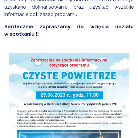
NTERWENCJA
uzyskane dofinansowanie oraz uzyskać wszelkie
informacje dot. zasad programu.
 CZYSTE POWIETRZE
RALNA EWIDENCJA EMISYJNOŚCI BUDYNKÓW (CEEB)
Serdecznie zapraszamy do wzięcia udziału
w spotkaniu !!