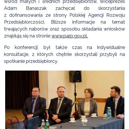
wśród małych i średnich przedsiębiorstw. Wiceprezes
NTERWENCJA
Adam Banaszak zachęcał do skorzystania
 CZYSTE POWIETRZE
z dofinansowania ze strony Polskiej Agencji Rozwoju
Przedsiębiorczości. Bliższe informacje na temat
RALNA EWIDENCJA EMISYJNOŚCI BUDYNKÓW (CEEB)
trwających naborów oraz sposobu składania wniosków
znajdują się na stronie
www.parp.gov.pl.
Po konferencji, był także czas na indywidualne
konsultacje, z których chętnie skorzystali przybyli na
spotkanie przedsiębiorcy.