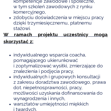
kompetencje zawodowe i społeczne,
w tym szkoleń zawodowych z rynku
komercyjnego,
zdobyciu doświadczenia w miejscu pracy
DARDY OBSŁUGI
dzięki trzymiesięcznemu, płatnemu
stażowi.
W ramach projektu uczestnicy mogą
skorzystać z:
indywidualnego wsparcia coacha,
pomagającego ukierunkować
i zoptymalizować wysiłki, zmierzające do
znalezienia i podjęcia pracy,
indywidualnych i grupowych konsultacji
z zakresu doradztwa zawodowego, prawa
dot. niepełnosprawności, pracy,
możliwości uzyskania dofinansowania do
wynagrodzenia i innych,
warsztatów umiejętności miękkich
i twardych,