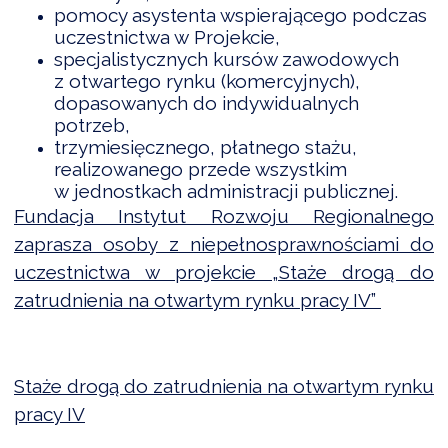
NTERWENCJA
pomocy asystenta wspierającego podczas
uczestnictwa w Projekcie,
 CZYSTE POWIETRZE
specjalistycznych kursów zawodowych
z otwartego rynku (komercyjnych),
RALNA EWIDENCJA EMISYJNOŚCI BUDYNKÓW (CEEB)
dopasowanych do indywidualnych
potrzeb,
trzymiesięcznego, płatnego stażu,
realizowanego przede wszystkim
w jednostkach administracji publicznej.
Fundacja Instytut Rozwoju Regionalnego
zaprasza osoby z niepełnosprawnościami do
uczestnictwa w projekcie „Staże drogą do
zatrudnienia na otwartym rynku pracy IV”
Staże drogą do zatrudnienia na otwartym rynku
pracy IV