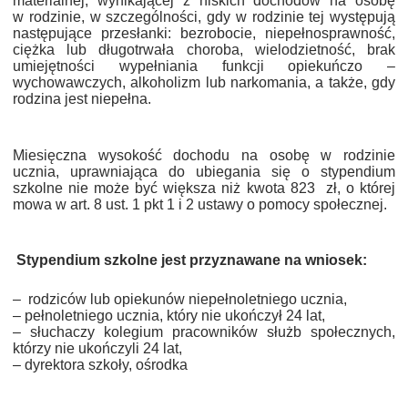
materialnej, wynikającej z niskich dochodów na osobę
NTERWENCJA
w rodzinie, w szczególności, gdy w rodzinie tej występują
następujące przesłanki: bezrobocie, niepełnosprawność,
 CZYSTE POWIETRZE
ciężka lub długotrwała choroba, wielodzietność, brak
umiejętności wypełniania funkcji opiekuńczo –
RALNA EWIDENCJA EMISYJNOŚCI BUDYNKÓW (CEEB)
wychowawczych, alkoholizm lub narkomania, a także, gdy
rodzina jest niepełna.
Miesięczna wysokość dochodu na osobę w rodzinie
ucznia, uprawniająca do ubiegania się o stypendium
szkolne nie może być większa niż kwota 823 zł, o której
mowa w art. 8 ust. 1 pkt 1 i 2 ustawy o pomocy społecznej.
Stypendium szkolne jest przyznawane na wniosek:
–
rodziców lub opiekunów niepełnoletniego ucznia,
– pełnoletniego ucznia, który nie ukończył 24 lat,
– słuchaczy kolegium pracowników służb społecznych,
którzy nie ukończyli 24 lat,
– dyrektora szkoły, ośrodka