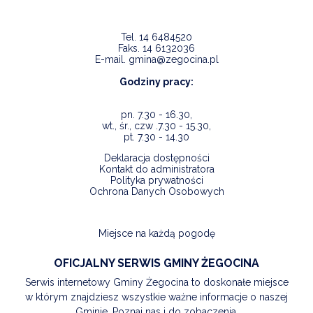
Tel.
14 6484520
Faks.
14 6132036
E-mail.
gmina@zegocina.pl
Godziny pracy:
pn. 7.30 - 16.30,
wt., śr., czw .7.30 - 15.30,
pt. 7.30 - 14.30
Deklaracja dostępności
Kontakt do administratora
Polityka prywatności
Ochrona Danych Osobowych
Miejsce na każdą pogodę
OFICJALNY SERWIS GMINY ŻEGOCINA
Serwis internetowy Gminy Żegocina to doskonałe miejsce
w którym znajdziesz wszystkie ważne informacje o naszej
Gminie. Poznaj nas i do zobaczenia.