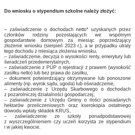
Do wniosku o stypendium szkolne należy złożyć:
– zaświadczenie o dochodach netto* uzyskanych przez
członków rodziny pozostających we wspólnym
gospodarstwie domowym za miesiąc poprzedzający
złożenie wniosku (sierpień 2023 r.), a w przypadku utraty
tego dochodu z miesiąca złożenia wniosku,
– zaświadczenie, decyzja o wysokości renty, emerytury lub
świadczeń przedemerytalnych,
– zaświadczenie z PUP o rejestracji z prawem (wysokość
zasiłku netto) lub bez prawa do zasiłku,
– dokument potwierdzający otrzymywane lub ponoszone
alimenty (np. wyrok sądu, ugoda) lub oświadczenie,
– zaświadczenie z Urzędu Skarbowego o dochodach
z pozarolniczej działalności gospodarczej,
– zaświadczenie z Urzędu Gminy o ilości posiadanych
hektarów przeliczeniowych oraz kserokopia ostatniego
dowodu wpłaty składek KRUS,
– zaświadczenie ze szkoły ponadpodstawowej
z wyszczególnieniem czy uczeń korzysta ze stypendium
i w jakiej kwocie.