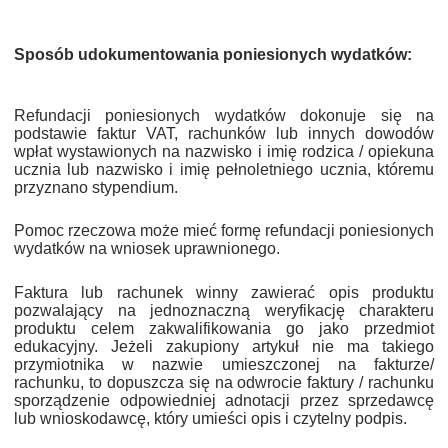
Sposób udokumentowania poniesionych wydatków:
Refundacji poniesionych wydatków dokonuje się na
podstawie faktur VAT, rachunków lub innych dowodów
wpłat wystawionych na nazwisko i imię rodzica / opiekuna
ucznia lub nazwisko i imię pełnoletniego ucznia, któremu
przyznano stypendium.
Pomoc rzeczowa może mieć formę refundacji poniesionych
wydatków na wniosek uprawnionego.
Faktura lub rachunek winny zawierać opis produktu
pozwalający na jednoznaczną weryfikację charakteru
produktu celem zakwalifikowania go jako przedmiot
edukacyjny. Jeżeli zakupiony artykuł nie ma takiego
przymiotnika w nazwie umieszczonej na fakturze/
rachunku, to dopuszcza się na odwrocie faktury / rachunku
sporządzenie odpowiedniej adnotacji przez sprzedawcę
lub wnioskodawcę, który umieści opis i czytelny podpis.