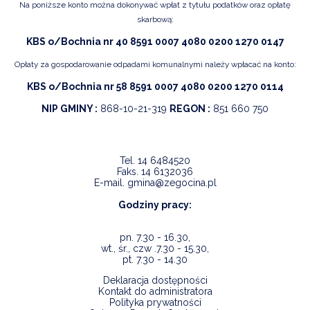
Na poniższe konto można dokonywać wpłat z tytułu podatków oraz opłatę
skarbową:
KBS o/Bochnia nr 40 8591 0007 4080 0200 1270 0147
Opłaty za gospodarowanie odpadami komunalnymi należy wpłacać na konto:
KBS o/Bochnia nr 58 8591 0007 4080 0200 1270 0114
NIP GMINY :
868-10-21-319
REGON :
851 660 750
Tel.
14 6484520
Faks.
14 6132036
E-mail.
gmina@zegocina.pl
Godziny pracy:
pn. 7.30 - 16.30,
wt., śr., czw .7.30 - 15.30,
pt. 7.30 - 14.30
Deklaracja dostępności
Kontakt do administratora
Polityka prywatności