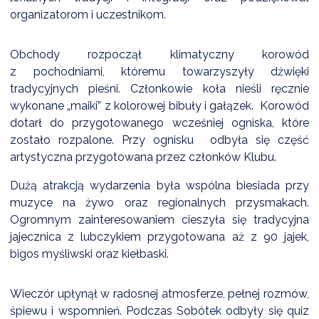
NTERWENCJA
organizatorom i uczestnikom.
 CZYSTE POWIETRZE
Obchody rozpoczął klimatyczny korowód
RALNA EWIDENCJA EMISYJNOŚCI BUDYNKÓW (CEEB)
z pochodniami, któremu towarzyszyły dźwięki
tradycyjnych pieśni. Członkowie koła nieśli ręcznie
wykonane „maiki” z kolorowej bibuły i gałązek. Korowód
dotarł do przygotowanego wcześniej ogniska, które
zostało rozpalone. Przy ognisku odbyła się część
artystyczna przygotowana przez członków Klubu.
Dużą atrakcją wydarzenia była wspólna biesiada przy
muzyce na żywo oraz regionalnych przysmakach.
Ogromnym zainteresowaniem cieszyła się tradycyjna
jajecznica z lubczykiem przygotowana aż z 90 jajek,
bigos myśliwski oraz kiełbaski.
Wieczór upłynął w radosnej atmosferze, pełnej rozmów,
śpiewu i wspomnień. Podczas Sobótek odbyły się quiz