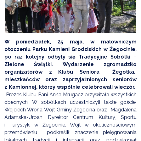
DARDY OBSŁUGI
W poniedziałek, 25 maja, w malowniczym
otoczeniu Parku Kamieni Grodziskich w Żegocinie,
po raz kolejny odbyły się Tradycyjne Sobótki –
Zielone Świątki. Wydarzenie zgromadziło
organizatorów z Klubu Seniora Żegotka,
mieszkańców oraz zaprzyjaźnionych seniorów
z Kamionnej, którzy wspólnie celebrowali wieczór.
Prezes Klubu Pani Anna Mrugacz przywitała wszystkich
obecnych. W sobótkach uczestniczyli także goście:
Wojciech Wrona Wójt Gminy Żegocina oraz Magdalena
Adamska-Urban Dyrektor Centrum Kultury, Sportu
i Turystyki w Żegocinie. Wójt w okolicznościowym
przemówieniu podkreślił znaczenie pielęgnowania
lokalnych tradycji i integracji oraz podziękował