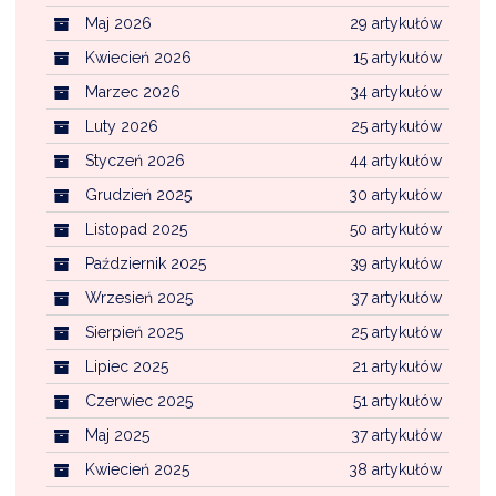
NTERWENCJA
Maj 2026
29 artykułów
 CZYSTE POWIETRZE
Kwiecień 2026
15 artykułów
Marzec 2026
34 artykułów
RALNA EWIDENCJA EMISYJNOŚCI BUDYNKÓW (CEEB)
Luty 2026
25 artykułów
Styczeń 2026
44 artykułów
Grudzień 2025
30 artykułów
Listopad 2025
50 artykułów
Październik 2025
39 artykułów
Wrzesień 2025
37 artykułów
Sierpień 2025
25 artykułów
Lipiec 2025
21 artykułów
Czerwiec 2025
51 artykułów
Maj 2025
37 artykułów
Kwiecień 2025
38 artykułów