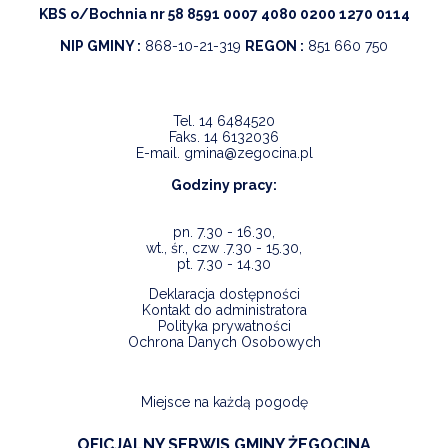
KBS o/Bochnia nr 58 8591 0007 4080 0200 1270 0114
NIP GMINY :
868-10-21-319
REGON :
851 660 750
Tel.
14 6484520
Faks.
14 6132036
E-mail.
gmina@zegocina.pl
Godziny pracy:
pn. 7.30 - 16.30,
wt., śr., czw .7.30 - 15.30,
pt. 7.30 - 14.30
Deklaracja dostępności
Kontakt do administratora
Polityka prywatności
Ochrona Danych Osobowych
Miejsce na każdą pogodę
OFICJALNY SERWIS GMINY ŻEGOCINA