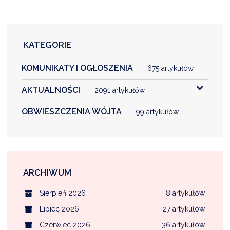
DARDY OBSŁUGI
KATEGORIE
KOMUNIKATY I OGŁOSZENIA
675 artykułów
AKTUALNOŚCI
2091 artykułów
OBWIESZCZENIA WÓJTA
99 artykułów
ARCHIWUM
Sierpień 2026
8 artykułów
Lipiec 2026
27 artykułów
Czerwiec 2026
36 artykułów