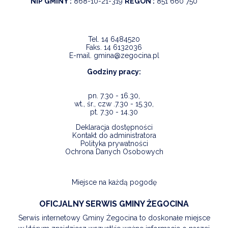
NIP GMINY :
868-10-21-319
REGON :
851 660 750
Tel.
14 6484520
Faks.
14 6132036
E-mail.
gmina@zegocina.pl
Godziny pracy:
pn. 7.30 - 16.30,
wt., śr., czw .7.30 - 15.30,
pt. 7.30 - 14.30
Deklaracja dostępności
Kontakt do administratora
Polityka prywatności
Ochrona Danych Osobowych
Miejsce na każdą pogodę
OFICJALNY SERWIS GMINY ŻEGOCINA
Serwis internetowy Gminy Żegocina to doskonałe miejsce