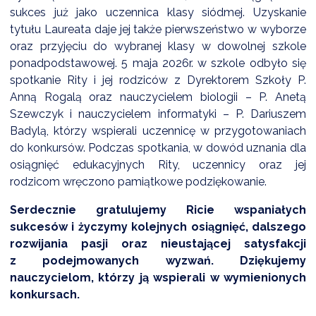
NTERWENCJA
sukces już jako uczennica klasy siódmej. Uzyskanie
tytułu Laureata daje jej także pierwszeństwo w wyborze
 CZYSTE POWIETRZE
oraz przyjęciu do wybranej klasy w dowolnej szkole
RALNA EWIDENCJA EMISYJNOŚCI BUDYNKÓW (CEEB)
ponadpodstawowej. 5 maja 2026r. w szkole odbyło się
spotkanie Rity i jej rodziców z Dyrektorem Szkoły P.
Anną Rogalą oraz nauczycielem biologii – P. Anetą
Szewczyk i nauczycielem informatyki – P. Dariuszem
Badylą, którzy wspierali uczennicę w przygotowaniach
do konkursów. Podczas spotkania, w dowód uznania dla
osiągnięć edukacyjnych Rity, uczennicy oraz jej
rodzicom wręczono pamiątkowe podziękowanie.
Serdecznie gratulujemy Ricie wspaniałych
sukcesów i życzymy kolejnych osiągnięć, dalszego
rozwijania pasji oraz nieustającej satysfakcji
z podejmowanych wyzwań. Dziękujemy
nauczycielom, którzy ją wspierali w wymienionych
konkursach.