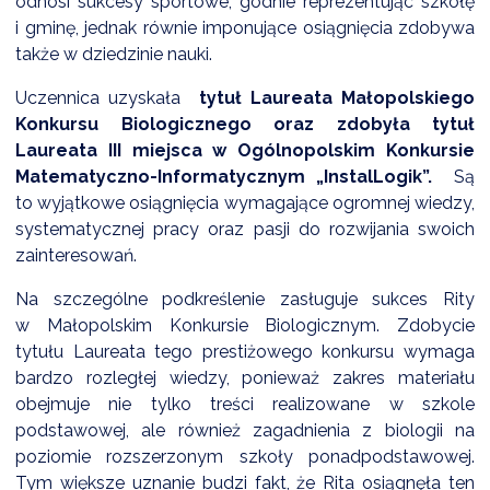
odnosi sukcesy sportowe, godnie reprezentując szkołę
i gminę, jednak równie imponujące osiągnięcia zdobywa
także w dziedzinie nauki.
DARDY OBSŁUGI
Uczennica uzyskała
tytuł Laureata Małopolskiego
Konkursu Biologicznego oraz zdobyła tytuł
Laureata III miejsca w Ogólnopolskim Konkursie
Matematyczno-Informatycznym „InstalLogik”.
Są
to wyjątkowe osiągnięcia wymagające ogromnej wiedzy,
systematycznej pracy oraz pasji do rozwijania swoich
zainteresowań.
Na szczególne podkreślenie zasługuje sukces Rity
w Małopolskim Konkursie Biologicznym. Zdobycie
tytułu Laureata tego prestiżowego konkursu wymaga
bardzo rozległej wiedzy, ponieważ zakres materiału
obejmuje nie tylko treści realizowane w szkole
podstawowej, ale również zagadnienia z biologii na
poziomie rozszerzonym szkoły ponadpodstawowej.
Tym większe uznanie budzi fakt, że Rita osiągnęła ten