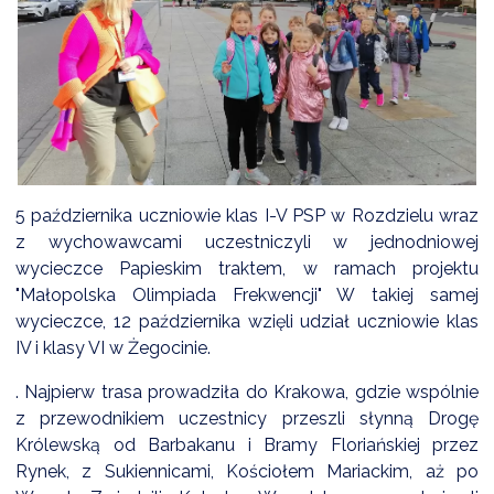
DARDY OBSŁUGI
5 października uczniowie klas I-V PSP w Rozdzielu wraz
z wychowawcami uczestniczyli w jednodniowej
wycieczce Papieskim traktem, w ramach projektu
"Małopolska Olimpiada Frekwencji" W takiej samej
wycieczce, 12 października wzięli udział uczniowie klas
IV i klasy VI w Żegocinie.
. Najpierw trasa prowadziła do Krakowa, gdzie wspólnie
z przewodnikiem uczestnicy przeszli słynną Drogę
Królewską od Barbakanu i Bramy Floriańskiej przez
Rynek, z Sukiennicami, Kościołem Mariackim, aż po