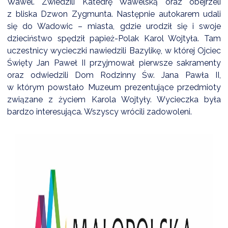
Wawel. Zwiedzili Katedrę Wawelską oraz obejrzeli
NTERWENCJA
z bliska Dzwon Zygmunta. Następnie autokarem udali
 CZYSTE POWIETRZE
się do Wadowic – miasta, gdzie urodził się i swoje
dzieciństwo spędził papież-Polak Karol Wojtyła. Tam
RALNA EWIDENCJA EMISYJNOŚCI BUDYNKÓW (CEEB)
uczestnicy wycieczki nawiedzili Bazylikę, w której Ojciec
Święty Jan Paweł II przyjmował pierwsze sakramenty
oraz odwiedzili Dom Rodzinny Św. Jana Pawła II,
w którym powstało Muzeum prezentujące przedmioty
związane z życiem Karola Wojtyły. Wycieczka była
bardzo interesująca. Wszyscy wrócili zadowoleni.