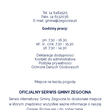
Tel.
14 6484520
Faks.
14 6132036
E-mail.
gmina@zegocina.pl
Godziny pracy:
pn. 7.30 - 16.30,
wt., śr., czw .7.30 - 15.30,
pt. 7.30 - 14.30
Deklaracja dostępności
Kontakt do administratora
Polityka prywatności
Ochrona Danych Osobowych
Miejsce na każdą pogodę
OFICJALNY SERWIS GMINY ŻEGOCINA
Serwis internetowy Gminy Żegocina to doskonałe miejsce
w którym znajdziesz wszystkie ważne informacje o naszej
Gminie. Poznaj nas i do zobaczenia.