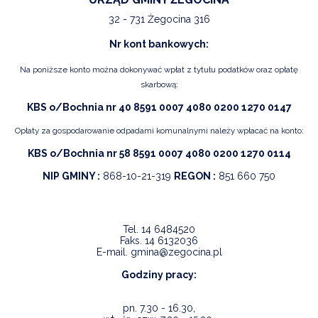
32 - 731 Żegocina 316
Nr kont bankowych:
Na poniższe konto można dokonywać wpłat z tytułu podatków oraz opłatę
skarbową:
KBS o/Bochnia nr 40 8591 0007 4080 0200 1270 0147
Opłaty za gospodarowanie odpadami komunalnymi należy wpłacać na konto:
KBS o/Bochnia nr 58 8591 0007 4080 0200 1270 0114
NIP GMINY :
868-10-21-319
REGON :
851 660 750
Tel.
14 6484520
Faks.
14 6132036
E-mail.
gmina@zegocina.pl
Godziny pracy:
pn. 7.30 - 16.30,