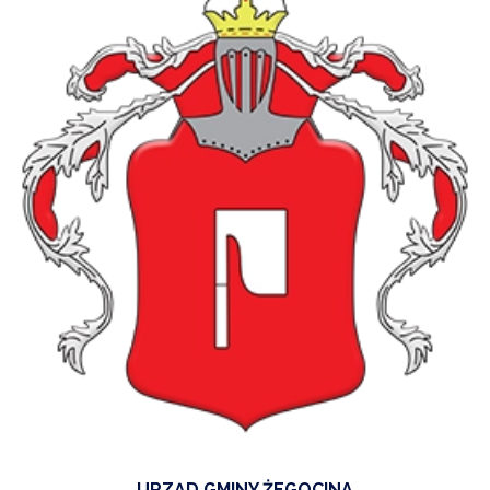
URZĄD GMINY ŻEGOCINA