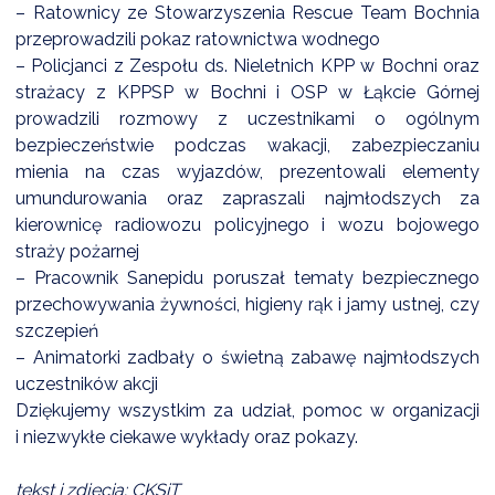
NTERWENCJA
– Ratownicy ze Stowarzyszenia Rescue Team Bochnia
przeprowadzili pokaz ratownictwa wodnego
 CZYSTE POWIETRZE
– Policjanci z Zespołu ds. Nieletnich KPP w Bochni oraz
strażacy z KPPSP w Bochni i OSP w Łąkcie Górnej
RALNA EWIDENCJA EMISYJNOŚCI BUDYNKÓW (CEEB)
prowadzili rozmowy z uczestnikami o ogólnym
bezpieczeństwie podczas wakacji, zabezpieczaniu
mienia na czas wyjazdów, prezentowali elementy
umundurowania oraz zapraszali najmłodszych za
kierownicę radiowozu policyjnego i wozu bojowego
straży pożarnej
– Pracownik Sanepidu poruszał tematy bezpiecznego
przechowywania żywności, higieny rąk i jamy ustnej, czy
szczepień
– Animatorki zadbały o świetną zabawę najmłodszych
uczestników akcji
Dziękujemy wszystkim za udział, pomoc w organizacji
i niezwykłe ciekawe wykłady oraz pokazy.
tekst i zdjęcia: CKSiT