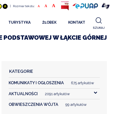
A
A
|
Rozmiar tekstu:
A
A
A
TURYSTYKA
ŻŁOBEK
KONTAKT
SZUKAJ
GDZIE SPAĆ
INFORMACJE O PROJEKCIE
OLE PODSTAWOWEJ W ŁĄKCIE GÓRNEJ
GDZIE ZJEŚĆ
STANDARDY OBSŁUGI
REKRUTACJA 2025
CO ZWIEDZAĆ
REKRUTACJA 2024
FILMY PROMOCYJNE
REKRUTACJA 2023
KATEGORIE
REKRUTACJA
KOMUNIKATY I OGŁOSZENIA
KONTAKT
675 artykułów
AKTUALNOŚCI
2091 artykułów
RGANIZACJE
OBWIESZCZENIA WÓJTA
99 artykułów