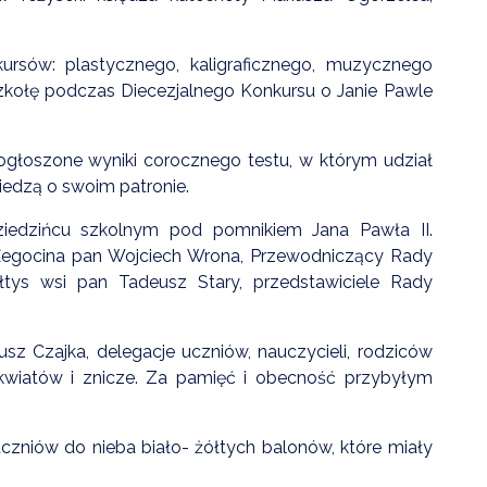
nkursów: plastycznego, kaligraficznego, muzycznego
szkołę podczas Diecezjalnego Konkursu o Janie Pawle
głoszone wyniki corocznego testu, w którym udział
iedzą o swoim patronie.
ziedzińcu szkolnym pod pomnikiem Jana Pawła II.
y Żegocina pan Wojciech Wrona, Przewodniczący Rady
łtys wsi pan Tadeusz Stary, przedstawiciele Rady
sz Czajka, delegacje uczniów, nauczycieli, rodziców
wiatów i znicze. Za pamięć i obecność przybyłym
zniów do nieba biało- żółtych balonów, które miały