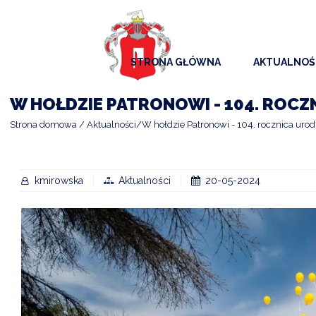
STRONA GŁÓWNA
AKTUALNOŚ
AKTUALNO
W HOŁDZIE PATRONOWI - 104. ROCZ
KOMUNIKAT
Strona domowa
Aktualności
W hołdzie Patronowi - 104. rocznica uro
KALENDAR
ARCHIWAL
kmirowska
Aktualności
20-05-2024
SAMORZĄD