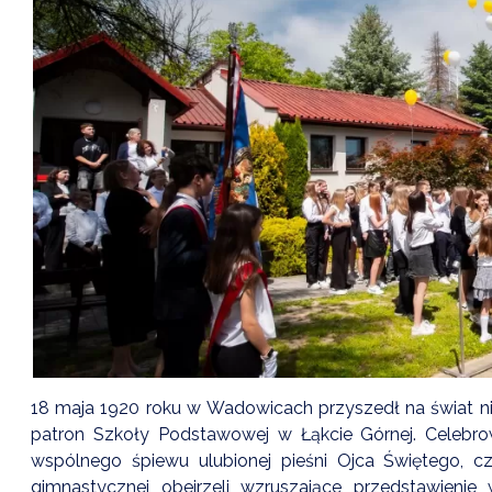
18 maja 1920 roku w Wadowicach przyszedł na świat nie
patron Szkoły Podstawowej w Łąkcie Górnej. Celebro
wspólnego śpiewu ulubionej pieśni Ojca Świętego, cz
gimnastycznej obejrzeli wzruszające przedstawienie 