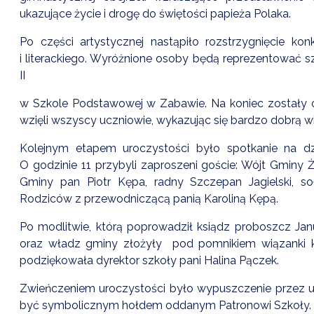
ukazujące życie i drogę do świętości papieża Polaka.
Po części artystycznej nastąpiło rozstrzygnięcie ko
i literackiego. Wyróżnione osoby będą reprezentować 
II
w Szkole Podstawowej w Zabawie. Na koniec zostały o
wzięli wszyscy uczniowie, wykazując się bardzo dobrą w
Kolejnym etapem uroczystości było spotkanie na d
O godzinie 11 przybyli zaproszeni goście: Wójt Gmin
Gminy pan Piotr Kępa, radny Szczepan Jagielski, so
Rodziców z przewodniczącą panią Karoliną Kępą.
Po modlitwie, którą poprowadził ksiądz proboszcz Janu
oraz władz gminy złożyły
pod pomnikiem wiązanki k
podziękowała dyrektor szkoły pani Halina Pączek.
Zwieńczeniem uroczystości było wypuszczenie przez uc
być symbolicznym hołdem oddanym Patronowi Szkoły.