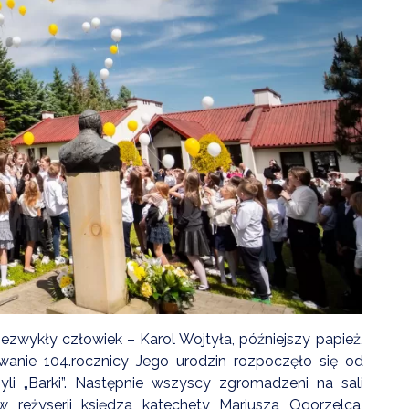
ZDROWIE
ROLNICTWO
CZYSTE POWIETRZE
GOSPODARKA ODPADA
KOMUNIKACJA
PRZYDATNE STRONY
zwykły człowiek – Karol Wojtyła, późniejszy papież,
wanie 104.rocznicy Jego urodzin rozpoczęło się od
yli „Barki”. Następnie wszyscy zgromadzeni na sali
w reżyserii księdza katechety Mariusza Ogorzelca,