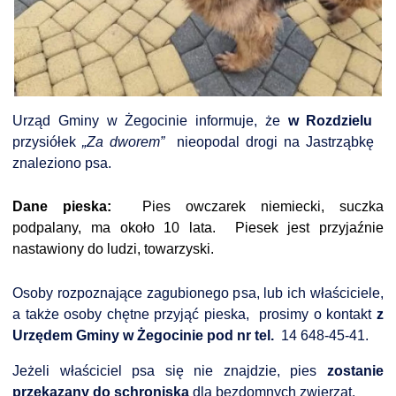
DARDY OBSŁUGI
Urząd Gminy w Żegocinie informuje, że
w Rozdzielu
przysiółek
„Za dworem”
nieopodal drogi na Jastrząbkę
znaleziono psa.
Dane pieska:
Pies owczarek niemiecki, suczka
podpalany, ma około 10 lata. Piesek jest przyjaźnie
nastawiony do ludzi, towarzyski.
Osoby rozpoznające zagubionego psa, lub ich właściciele,
a także osoby chętne przyjąć pieska, prosimy o kontakt
z
Urzędem Gminy w Żegocinie pod nr tel.
14 648-45-41.
Jeżeli właściciel psa się nie znajdzie, pies
zostanie
przekazany do schroniska
dla bezdomnych zwierząt.