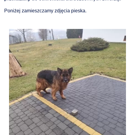
NTERWENCJA
Poniżej zamieszczamy zdjęcia pieska.
 CZYSTE POWIETRZE
RALNA EWIDENCJA EMISYJNOŚCI BUDYNKÓW (CEEB)