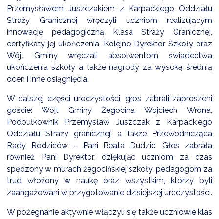
NTERWENCJA
Przemysławem Juszczakiem z Karpackiego Oddziału
Straży Granicznej wręczyli uczniom realizującym
 CZYSTE POWIETRZE
innowację pedagogiczną Klasa Straży Granicznej,
RALNA EWIDENCJA EMISYJNOŚCI BUDYNKÓW (CEEB)
certyfikaty jej ukończenia. Kolejno Dyrektor Szkoły oraz
Wójt Gminy wręczali absolwentom świadectwa
ukończenia szkoły a także nagrody za wysoką średnią
ocen i inne osiągnięcia.
W dalszej części uroczystości, głos zabrali zaproszeni
goście: Wójt Gminy Żegocina Wojciech Wrona,
Podpułkownik Przemysław Juszczak z Karpackiego
Oddziału Straży granicznej, a także Przewodnicząca
Rady Rodziców – Pani Beata Dudzic. Głos zabrała
również Pani Dyrektor, dziękując uczniom za czas
spędzony w murach żegocińskiej szkoły, pedagogom za
trud włożony w naukę oraz wszystkim, którzy byli
zaangażowani w przygotowanie dzisiejszej uroczystości.
W pożegnanie aktywnie włączyli się także uczniowie klas