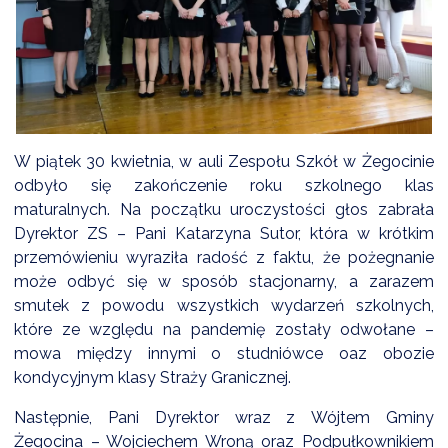
DARDY OBSŁUGI
W piątek 30 kwietnia, w auli Zespołu Szkół w Żegocinie
odbyło się zakończenie roku szkolnego klas
maturalnych. Na początku uroczystości głos zabrała
Dyrektor ZS – Pani Katarzyna Sutor, która w krótkim
przemówieniu wyraziła radość z faktu, że pożegnanie
może odbyć się w sposób stacjonarny, a zarazem
smutek z powodu wszystkich wydarzeń szkolnych,
które ze względu na pandemię zostały odwołane –
mowa między innymi o studniówce oaz obozie
kondycyjnym klasy Straży Granicznej.
Następnie, Pani Dyrektor wraz z Wójtem Gminy
Żegocina – Wojciechem Wroną oraz Podpułkownikiem