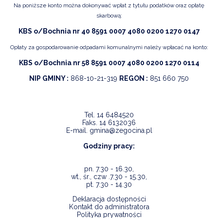
Na poniższe konto można dokonywać wpłat z tytułu podatków oraz opłatę
skarbową:
KBS o/Bochnia nr 40 8591 0007 4080 0200 1270 0147
Opłaty za gospodarowanie odpadami komunalnymi należy wpłacać na konto:
KBS o/Bochnia nr 58 8591 0007 4080 0200 1270 0114
NIP GMINY :
868-10-21-319
REGON :
851 660 750
Tel.
14 6484520
Faks.
14 6132036
E-mail.
gmina@zegocina.pl
Godziny pracy:
pn. 7.30 - 16.30,
wt., śr., czw .7.30 - 15.30,
pt. 7.30 - 14.30
Deklaracja dostępności
Kontakt do administratora
Polityka prywatności