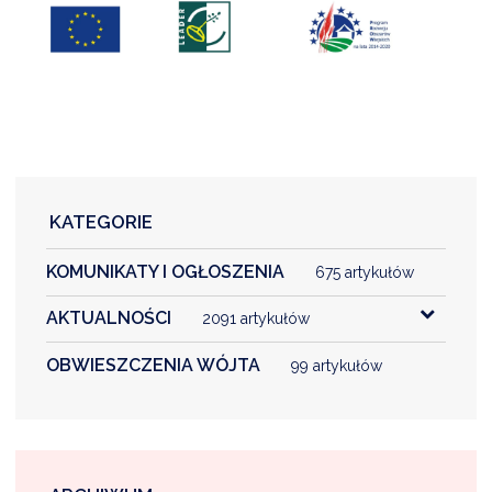
NTERWENCJA
 CZYSTE POWIETRZE
RALNA EWIDENCJA EMISYJNOŚCI BUDYNKÓW (CEEB)
KATEGORIE
KOMUNIKATY I OGŁOSZENIA
675 artykułów
AKTUALNOŚCI
2091 artykułów
OBWIESZCZENIA WÓJTA
99 artykułów