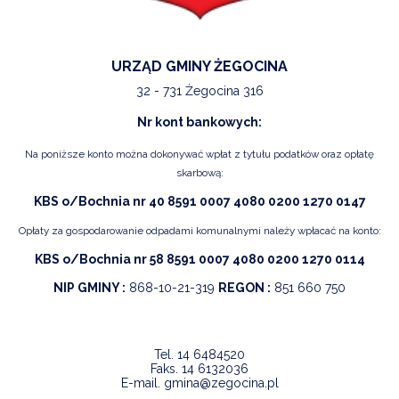
URZĄD GMINY ŻEGOCINA
32 - 731 Żegocina 316
Nr kont bankowych:
Na poniższe konto można dokonywać wpłat z tytułu podatków oraz opłatę
skarbową:
KBS o/Bochnia nr 40 8591 0007 4080 0200 1270 0147
Opłaty za gospodarowanie odpadami komunalnymi należy wpłacać na konto:
KBS o/Bochnia nr 58 8591 0007 4080 0200 1270 0114
NIP GMINY :
868-10-21-319
REGON :
851 660 750
Tel.
14 6484520
Faks.
14 6132036
E-mail.
gmina@zegocina.pl