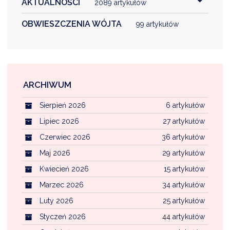
AKTUALNOŚCI
2089 artykułów
NTERWENCJA
 CZYSTE POWIETRZE
OBWIESZCZENIA WÓJTA
99 artykułów
RALNA EWIDENCJA EMISYJNOŚCI BUDYNKÓW (CEEB)
ARCHIWUM
Sierpień 2026
6 artykułów
Lipiec 2026
27 artykułów
Czerwiec 2026
36 artykułów
Maj 2026
29 artykułów
Kwiecień 2026
15 artykułów
Marzec 2026
34 artykułów
Luty 2026
25 artykułów
Styczeń 2026
44 artykułów