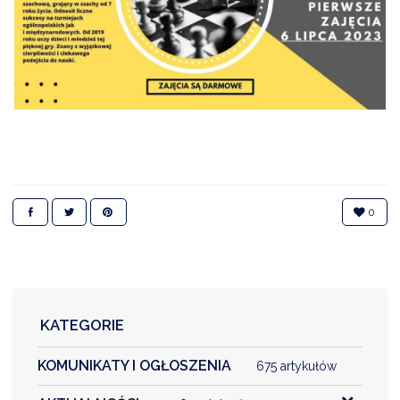
DARDY OBSŁUGI
0
KATEGORIE
KOMUNIKATY I OGŁOSZENIA
675 artykułów