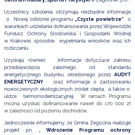
NTERWENCJA
Uczestnicy szkolenia otrzymają niezbędne informacje
 CZYSTE POWIETRZE
o Nowej odsłonie programu
„Czyste powietrze”
o
RALNA EWIDENCJA EMISYJNOŚCI BUDYNKÓW (CEEB)
warunkach udzielania dofinansowania przez Wojewódzki
Fundusz Ochrony Środowiska i Gospodarki Wodnej
w Krakowie,
sposobie wypełniania wniosków oraz ich
rozliczaniu.
Uzyskają również
informacje dotyczące zakresu
przedsięwzięcia zależnego od standardu
energetycznego budynku, określonego przez
AUDYT
ENERGETYCZNY
oraz informacje o zastosowaniu
nowoczesnych ekologicznych źródeł ciepła,
a także o
uldze termomodernizacyjnej.
W ramach Programu
można uzyskać dofinansowanie nawet do 170 000 zł
w zależności od poziomu dochodów.
Jednocześnie informujemy, że Gmina Żegocina realizuje
projekt pn. „
Wdrożenie Programu ochrony