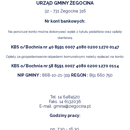
URZĄD GMINY ŻEGOCINA
32 - 731 Żegocina 316
Nr kont bankowych:
Na poniższe konto można dokonywać wpłat z tytułu podatków oraz opłatę
skarbową:
KBS o/Bochnia nr 40 8591 0007 4080 0200 1270 0147
Opłaty za gospodarowanie odpadami komunalnymi należy wpłacać na konto:
KBS o/Bochnia nr 58 8591 0007 4080 0200 1270 0114
NIP GMINY :
868-10-21-319
REGON :
851 660 750
Tel.
14 6484520
Faks.
14 6132036
E-mail.
gmina@zegocina.pl
Godziny pracy:
pn. 7.30 - 16.30,