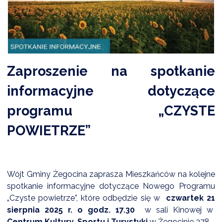
DARDY OBSŁUGI
Zaproszenie na spotkanie
informacyjne dotyczące
programu „CZYSTE
POWIETRZE”
Wójt Gminy Żegocina zaprasza Mieszkańców na kolejne
spotkanie informacyjne dotyczące Nowego Programu
„Czyste powietrze”, które odbędzie się w
czwartek 21
sierpnia 2025 r. o godz. 17.30
w sali Kinowej w
Centrum Kultury, Sportu i Turystyki
w Żegocinie 378
.