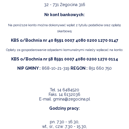
32 - 731 Żegocina 316
Nr kont bankowych:
Na poniższe konto można dokonywać wpłat z tytułu podatków oraz opłatę
skarbową:
KBS o/Bochnia nr 40 8591 0007 4080 0200 1270 0147
Opłaty za gospodarowanie odpadami komunalnymi należy wpłacać na konto:
KBS o/Bochnia nr 58 8591 0007 4080 0200 1270 0114
NIP GMINY :
868-10-21-319
REGON :
851 660 750
Tel.
14 6484520
Faks.
14 6132036
E-mail.
gmina@zegocina.pl
Godziny pracy:
pn. 7.30 - 16.30,
wt., śr., czw .7.30 - 15.30,