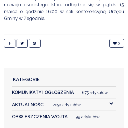
NTERWENCJA
rozwoju osobistego, które odbędzie się w piątek, 15
marca o godzinie 16:00 w sali konferencyjnej Urzędu
 CZYSTE POWIETRZE
Gminy w Żegocinie.
RALNA EWIDENCJA EMISYJNOŚCI BUDYNKÓW (CEEB)
0
KATEGORIE
KOMUNIKATY I OGŁOSZENIA
675 artykułów
AKTUALNOŚCI
2091 artykułów
OBWIESZCZENIA WÓJTA
99 artykułów