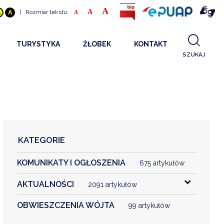
A
A
|
Rozmiar tekstu:
A
A
A
TURYSTYKA
ŻŁOBEK
KONTAKT
SZUKAJ
GDZIE SPAĆ
INFORMACJE O PROJEKCIE
GDZIE ZJEŚĆ
STANDARDY OBSŁUGI
REKRUTACJA 2025
CO ZWIEDZAĆ
REKRUTACJA 2024
FILMY PROMOCYJNE
REKRUTACJA 2023
KATEGORIE
REKRUTACJA
KOMUNIKATY I OGŁOSZENIA
KONTAKT
675 artykułów
AKTUALNOŚCI
2091 artykułów
RGANIZACJE
OBWIESZCZENIA WÓJTA
99 artykułów