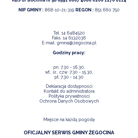
KBS o/Bochnia nr 58 8591 0007 4080 0200 1270 0114
NIP GMINY :
868-10-21-319
REGON :
851 660 750
Tel.
14 6484520
Faks.
14 6132036
E-mail.
gmina@zegocina.pl
Godziny pracy:
pn. 7.30 - 16.30,
wt., śr., czw .7.30 - 15.30,
pt. 7.30 - 14.30
Deklaracja dostępności
Kontakt do administratora
Polityka prywatności
Ochrona Danych Osobowych
Miejsce na każdą pogodę
OFICJALNY SERWIS GMINY ŻEGOCINA