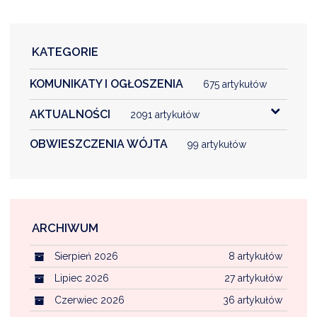
DARDY OBSŁUGI
KATEGORIE
KOMUNIKATY I OGŁOSZENIA
675 artykułów
AKTUALNOŚCI
2091 artykułów
OBWIESZCZENIA WÓJTA
99 artykułów
ARCHIWUM
Sierpień 2026
8 artykułów
Lipiec 2026
27 artykułów
Czerwiec 2026
36 artykułów