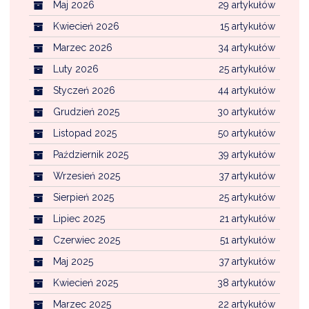
NTERWENCJA
Maj 2026
29 artykułów
Kwiecień 2026
15 artykułów
 CZYSTE POWIETRZE
Marzec 2026
34 artykułów
RALNA EWIDENCJA EMISYJNOŚCI BUDYNKÓW (CEEB)
Luty 2026
25 artykułów
Styczeń 2026
44 artykułów
Grudzień 2025
30 artykułów
Listopad 2025
50 artykułów
Październik 2025
39 artykułów
Wrzesień 2025
37 artykułów
Sierpień 2025
25 artykułów
Lipiec 2025
21 artykułów
Czerwiec 2025
51 artykułów
Maj 2025
37 artykułów
Kwiecień 2025
38 artykułów
Marzec 2025
22 artykułów