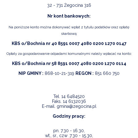
32 - 731 Żegocina 316
Nr kont bankowych:
Na poniższe konto można dokonywać wpłat z tytułu podatków oraz opłatę
skarbową:
KBS o/Bochnia nr 40 8591 0007 4080 0200 1270 0147
Opłaty za gospodarowanie odpadami komunalnymi należy wpłacać na konto:
KBS o/Bochnia nr 58 8591 0007 4080 0200 1270 0114
NIP GMINY :
868-10-21-319
REGON :
851 660 750
Tel.
14 6484520
Faks.
14 6132036
E-mail.
gmina@zegocina.pl
Godziny pracy:
pn. 7.30 - 16.30,
wt., śr., czw .7.30 - 15.30,