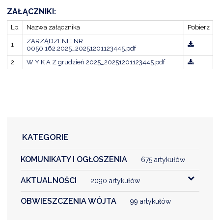
ZAŁĄCZNIKI:
Lp.
Nazwa załącznika
Pobierz
DARDY OBSŁUGI
ZARZĄDZENIE NR
1
0050.162.2025_20251201123445.pdf
2
W Y K A Z grudzień 2025_20251201123445.pdf
KATEGORIE
KOMUNIKATY I OGŁOSZENIA
675 artykułów
AKTUALNOŚCI
2090 artykułów
OBWIESZCZENIA WÓJTA
99 artykułów