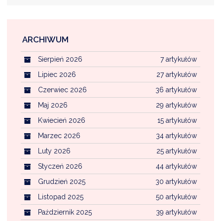
NTERWENCJA
 CZYSTE POWIETRZE
ARCHIWUM
RALNA EWIDENCJA EMISYJNOŚCI BUDYNKÓW (CEEB)
Sierpień 2026
7 artykułów
Lipiec 2026
27 artykułów
Czerwiec 2026
36 artykułów
Maj 2026
29 artykułów
Kwiecień 2026
15 artykułów
Marzec 2026
34 artykułów
Luty 2026
25 artykułów
Styczeń 2026
44 artykułów
Grudzień 2025
30 artykułów
Listopad 2025
50 artykułów
Październik 2025
39 artykułów