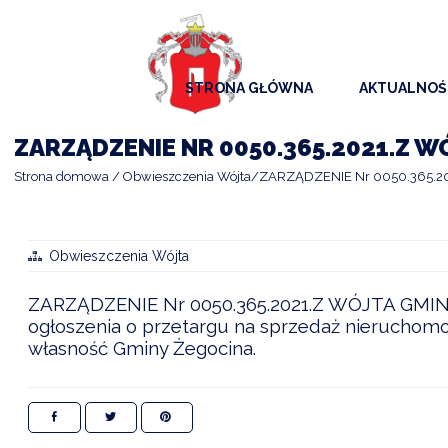
STRONA GŁÓWNA
AKTUALNOŚ
AKTUALNO
ZARZĄDZENIE NR 0050.365.2021.Z WÓ
KOMUNIKAT
Strona domowa
Obwieszczenia Wójta
ZARZĄDZENIE Nr 0050.365.202
KALENDAR
ARCHIWAL
Obwieszczenia Wójta
SAMORZĄD
ZARZĄDZENIE Nr 0050.365.2021.Z WÓJTA GMINY 
ogłoszenia o przetargu na sprzedaż nieruchomoś
własność Gminy Żegocina.