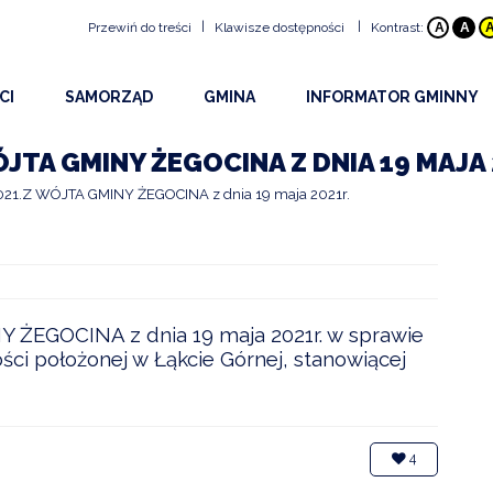
|
|
Przewiń do treści
Klawisze dostępności
Kontrast:
A
A
Klawisze dostępności
CI
SAMORZĄD
GMINA
INFORMATOR GMINNY
ALT
+
1
Przejdź do treści strony:
ŚCI
RADA GMINY
HISTORIA GMINY
BEZPIECZEŃSTWO
ALT
+
2
Mapa witryny:
JTA GMINY ŻEGOCINA Z DNIA 19 MAJA 
ALT
+
3
Wersja kontrastowa:
Y I OGŁOSZENIA
URZĄD
INFORMACJE OGÓLNE
DOSTĘPNOŚĆ
1.Z WÓJTA GMINY ŻEGOCINA z dnia 19 maja 2021r.
ALT
+
4
Z WYDARZEŃ 2026
OBWIESZCZENIA WÓJTA
PLAN GMINY
PROJEKTY
ALT
+
5
NA STRONA INTERNETOWA
DRUKI DO POBRANIA
SOŁECTWA
URZĘDY I INSTYTUCJE
ALT
+
6
OWY INFORMATOR SMS
UDOSTĘPNIANIE INFORMACJI PUBLICZNEJ
EDUKACJA
ALT
+
7
Rozmiar tekstu
ŻEGOCINA z dnia 19 maja 2021r. w sprawie
ci położonej w Łąkcie Górnej, stanowiącej
KULTURA
ALT
+
8
ALT
+
9
PARAFIE
ALT
+
W
Wyszukiwarka
STOWARZYSZENIA I O
4
SPORT