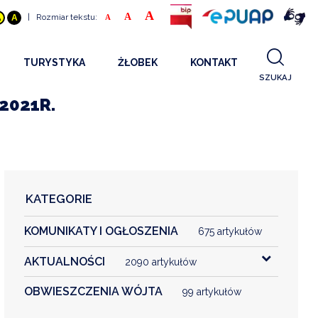
A
A
|
Rozmiar tekstu:
A
A
A
TURYSTYKA
ŻŁOBEK
KONTAKT
SZUKAJ
GDZIE SPAĆ
INFORMACJE O PROJEKCIE
2021R.
GDZIE ZJEŚĆ
STANDARDY OBSŁUGI
REKRUTACJA 2025
CO ZWIEDZAĆ
REKRUTACJA 2024
FILMY PROMOCYJNE
REKRUTACJA 2023
KATEGORIE
REKRUTACJA
KOMUNIKATY I OGŁOSZENIA
KONTAKT
675 artykułów
AKTUALNOŚCI
2090 artykułów
RGANIZACJE
OBWIESZCZENIA WÓJTA
99 artykułów