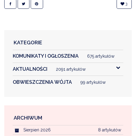
3
DARDY OBSŁUGI
KATEGORIE
KOMUNIKATY I OGŁOSZENIA
675 artykułów
AKTUALNOŚCI
2091 artykułów
OBWIESZCZENIA WÓJTA
99 artykułów
ARCHIWUM
Sierpień 2026
8 artykułów