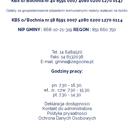
KBS o/Bochnia nr 40 8591 0007 4080 0200 1270 0147
Opłaty za gospodarowanie odpadami komunalnymi należy wpłacać na konto:
KBS o/Bochnia nr 58 8591 0007 4080 0200 1270 0114
NIP GMINY :
868-10-21-319
REGON :
851 660 750
Tel.
14 6484520
Faks.
14 6132036
E-mail.
gmina@zegocina.pl
Godziny pracy:
pn. 7.30 - 16.30,
wt., śr., czw .7.30 - 15.30,
pt. 7.30 - 14.30
Deklaracja dostępności
Kontakt do administratora
Polityka prywatności
Ochrona Danych Osobowych