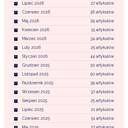
NTERWENCJA
Lipiec 2026
27 artykułów
Czerwiec 2026
36 artykułów
 CZYSTE POWIETRZE
Maj 2026
29 artykułów
RALNA EWIDENCJA EMISYJNOŚCI BUDYNKÓW (CEEB)
Kwiecień 2026
15 artykułów
Marzec 2026
34 artykułów
Luty 2026
25 artykułów
Styczeń 2026
44 artykułów
Grudzień 2025
30 artykułów
Listopad 2025
50 artykułów
Październik 2025
39 artykułów
Wrzesień 2025
37 artykułów
Sierpień 2025
25 artykułów
Lipiec 2025
21 artykułów
Czerwiec 2025
51 artykułów
Maj 2025
37 artykułów