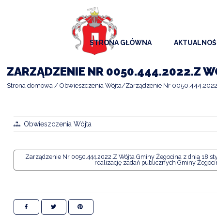
STRONA GŁÓWNA
AKTUALNOŚ
AKTUALNO
ZARZĄDZENIE NR 0050.444.2022.Z W
KOMUNIKAT
Strona domowa
Obwieszczenia Wójta
Zarządzenie Nr 0050.444.2022.
KALENDAR
ARCHIWAL
Obwieszczenia Wójta
SAMORZĄD
Zarządzenie Nr 0050.444.2022.Z Wójta Gminy Żegocina z dnia 18 sty
realizację zadań publicznych Gminy Żegocin