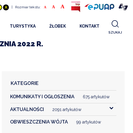
A
A
|
Rozmiar tekstu:
A
A
A
TURYSTYKA
ŻŁOBEK
KONTAKT
SZUKAJ
GDZIE SPAĆ
INFORMACJE O PROJEKCIE
ZNIA 2022 R.
GDZIE ZJEŚĆ
STANDARDY OBSŁUGI
REKRUTACJA 2025
CO ZWIEDZAĆ
REKRUTACJA 2024
FILMY PROMOCYJNE
REKRUTACJA 2023
KATEGORIE
REKRUTACJA
KOMUNIKATY I OGŁOSZENIA
KONTAKT
675 artykułów
AKTUALNOŚCI
2091 artykułów
RGANIZACJE
OBWIESZCZENIA WÓJTA
99 artykułów