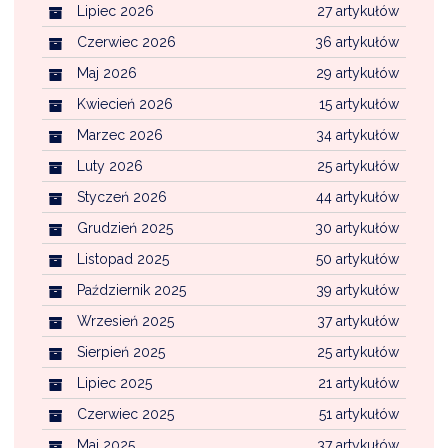
NTERWENCJA
Lipiec 2026
27 artykułów
Czerwiec 2026
36 artykułów
 CZYSTE POWIETRZE
Maj 2026
29 artykułów
RALNA EWIDENCJA EMISYJNOŚCI BUDYNKÓW (CEEB)
Kwiecień 2026
15 artykułów
Marzec 2026
34 artykułów
Luty 2026
25 artykułów
Styczeń 2026
44 artykułów
Grudzień 2025
30 artykułów
Listopad 2025
50 artykułów
Październik 2025
39 artykułów
Wrzesień 2025
37 artykułów
Sierpień 2025
25 artykułów
Lipiec 2025
21 artykułów
Czerwiec 2025
51 artykułów
Maj 2025
37 artykułów