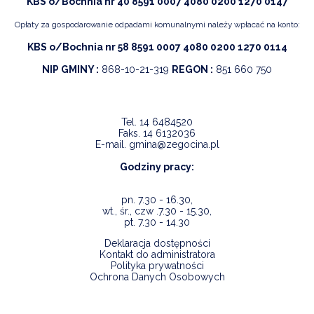
KBS o/Bochnia nr 40 8591 0007 4080 0200 1270 0147
Opłaty za gospodarowanie odpadami komunalnymi należy wpłacać na konto:
KBS o/Bochnia nr 58 8591 0007 4080 0200 1270 0114
NIP GMINY :
868-10-21-319
REGON :
851 660 750
Tel.
14 6484520
Faks.
14 6132036
E-mail.
gmina@zegocina.pl
Godziny pracy:
pn. 7.30 - 16.30,
wt., śr., czw .7.30 - 15.30,
pt. 7.30 - 14.30
Deklaracja dostępności
Kontakt do administratora
Polityka prywatności
Ochrona Danych Osobowych