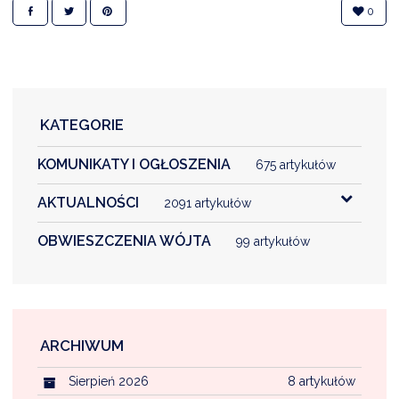
0
DARDY OBSŁUGI
KATEGORIE
KOMUNIKATY I OGŁOSZENIA
675 artykułów
AKTUALNOŚCI
2091 artykułów
OBWIESZCZENIA WÓJTA
99 artykułów
ARCHIWUM
Sierpień 2026
8 artykułów