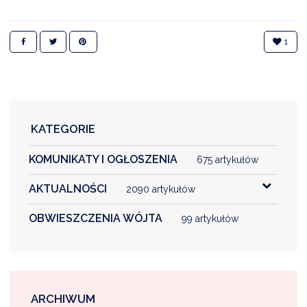
1
DARDY OBSŁUGI
KATEGORIE
KOMUNIKATY I OGŁOSZENIA
675 artykułów
AKTUALNOŚCI
2090 artykułów
OBWIESZCZENIA WÓJTA
99 artykułów
ARCHIWUM