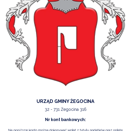
URZĄD GMINY ŻEGOCINA
32 - 731 Żegocina 316
Nr kont bankowych:
Na poniższe konto można dokonywać wpłat z tytułu podatków oraz opłatę