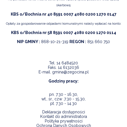
skarbową:
KBS o/Bochnia nr 40 8591 0007 4080 0200 1270 0147
Opłaty za gospodarowanie odpadami komunalnymi należy wpłacać na konto:
KBS o/Bochnia nr 58 8591 0007 4080 0200 1270 0114
NIP GMINY :
868-10-21-319
REGON :
851 660 750
Tel.
14 6484520
Faks.
14 6132036
E-mail.
gmina@zegocina.pl
Godziny pracy:
pn. 7.30 - 16.30,
wt., śr., czw .7.30 - 15.30,
pt. 7.30 - 14.30
Deklaracja dostępności
Kontakt do administratora
Polityka prywatności
Ochrona Danych Osobowych