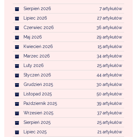
NTERWENCJA
Sierpień 2026
7 artykułów
 CZYSTE POWIETRZE
Lipiec 2026
27 artykułów
RALNA EWIDENCJA EMISYJNOŚCI BUDYNKÓW (CEEB)
Czerwiec 2026
36 artykułów
Maj 2026
29 artykułów
Kwiecień 2026
15 artykułów
Marzec 2026
34 artykułów
Luty 2026
25 artykułów
Styczeń 2026
44 artykułów
Grudzień 2025
30 artykułów
Listopad 2025
50 artykułów
Październik 2025
39 artykułów
Wrzesień 2025
37 artykułów
Sierpień 2025
25 artykułów
Lipiec 2025
21 artykułów