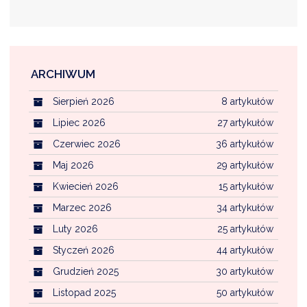
NTERWENCJA
 CZYSTE POWIETRZE
RALNA EWIDENCJA EMISYJNOŚCI BUDYNKÓW (CEEB)
ARCHIWUM
Sierpień 2026
8 artykułów
Lipiec 2026
27 artykułów
Czerwiec 2026
36 artykułów
Maj 2026
29 artykułów
Kwiecień 2026
15 artykułów
Marzec 2026
34 artykułów
Luty 2026
25 artykułów
Styczeń 2026
44 artykułów
Grudzień 2025
30 artykułów
Listopad 2025
50 artykułów