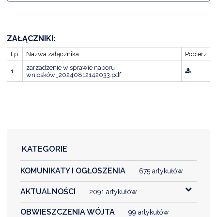
DARDY OBSŁUGI
ZAŁĄCZNIKI:
Lp.
Nazwa załącznika
Pobierz
zarzadzenie w sprawie naboru
1
wniosków_20240812142033.pdf
KATEGORIE
KOMUNIKATY I OGŁOSZENIA
675 artykułów
AKTUALNOŚCI
2091 artykułów
OBWIESZCZENIA WÓJTA
99 artykułów