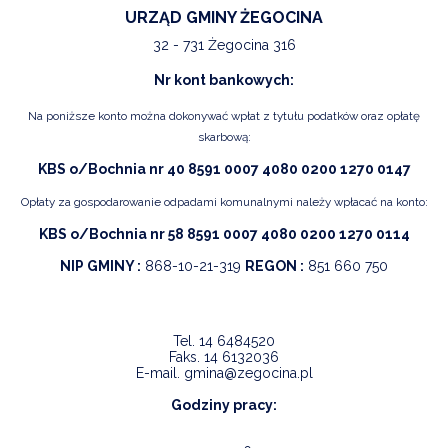
URZĄD GMINY ŻEGOCINA
32 - 731 Żegocina 316
Nr kont bankowych:
Na poniższe konto można dokonywać wpłat z tytułu podatków oraz opłatę
skarbową:
KBS o/Bochnia nr 40 8591 0007 4080 0200 1270 0147
Opłaty za gospodarowanie odpadami komunalnymi należy wpłacać na konto:
KBS o/Bochnia nr 58 8591 0007 4080 0200 1270 0114
NIP GMINY :
868-10-21-319
REGON :
851 660 750
Tel.
14 6484520
Faks.
14 6132036
E-mail.
gmina@zegocina.pl
Godziny pracy: