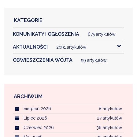
KATEGORIE
DARDY OBSŁUGI
KOMUNIKATY I OGŁOSZENIA
675 artykułów
AKTUALNOŚCI
2091 artykułów
OBWIESZCZENIA WÓJTA
99 artykułów
ARCHIWUM
Sierpień 2026
8 artykułów
Lipiec 2026
27 artykułów
Czerwiec 2026
36 artykułów
Maj 2026
29 artykułów