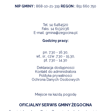
NIP GMINY :
868-10-21-319
REGON :
851 660 750
Tel.
14 6484520
Faks.
14 6132036
E-mail.
gmina@zegocina.pl
Godziny pracy:
pn. 7.30 - 16.30,
wt., śr., czw .7.30 - 15.30,
pt. 7.30 - 14.30
Deklaracja dostępności
Kontakt do administratora
Polityka prywatności
Ochrona Danych Osobowych
Miejsce na każdą pogodę
OFICJALNY SERWIS GMINY ŻEGOCINA