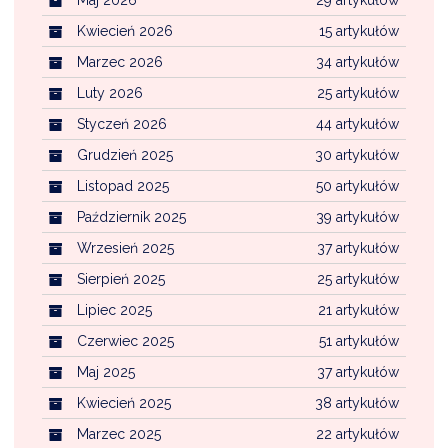
NTERWENCJA
Kwiecień 2026
15 artykułów
 CZYSTE POWIETRZE
Marzec 2026
34 artykułów
RALNA EWIDENCJA EMISYJNOŚCI BUDYNKÓW (CEEB)
Luty 2026
25 artykułów
Styczeń 2026
44 artykułów
Grudzień 2025
30 artykułów
Listopad 2025
50 artykułów
Październik 2025
39 artykułów
Wrzesień 2025
37 artykułów
Sierpień 2025
25 artykułów
Lipiec 2025
21 artykułów
Czerwiec 2025
51 artykułów
Maj 2025
37 artykułów
Kwiecień 2025
38 artykułów
Marzec 2025
22 artykułów