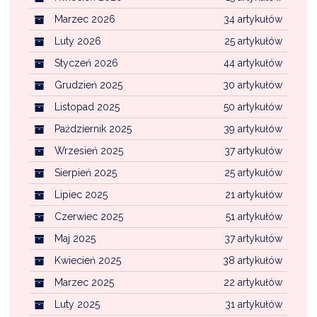
NTERWENCJA
Marzec 2026
34 artykułów
 CZYSTE POWIETRZE
Luty 2026
25 artykułów
RALNA EWIDENCJA EMISYJNOŚCI BUDYNKÓW (CEEB)
Styczeń 2026
44 artykułów
Grudzień 2025
30 artykułów
Listopad 2025
50 artykułów
Październik 2025
39 artykułów
Wrzesień 2025
37 artykułów
Sierpień 2025
25 artykułów
Lipiec 2025
21 artykułów
Czerwiec 2025
51 artykułów
Maj 2025
37 artykułów
Kwiecień 2025
38 artykułów
Marzec 2025
22 artykułów
Luty 2025
31 artykułów