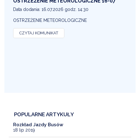
OSTRZEŻENIE METEOROLOGICZNE 16-07
1
Data dodania: 16.07.2026 godz. 14:30
D
OSTRZEŻENIE METEOROLOGICZNE
O
CZYTAJ KOMUNIKAT
POPULARNE ARTYKUŁY
Rozkład Jazdy Busów
18 lip 2019