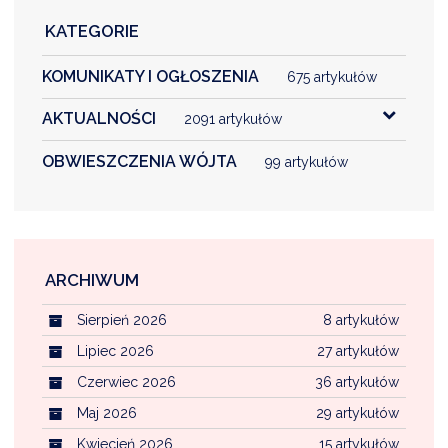
KATEGORIE
DARDY OBSŁUGI
KOMUNIKATY I OGŁOSZENIA
675 artykułów
AKTUALNOŚCI
2091 artykułów
OBWIESZCZENIA WÓJTA
99 artykułów
ARCHIWUM
Sierpień 2026
8 artykułów
Lipiec 2026
27 artykułów
Czerwiec 2026
36 artykułów
Maj 2026
29 artykułów
Kwiecień 2026
15 artykułów