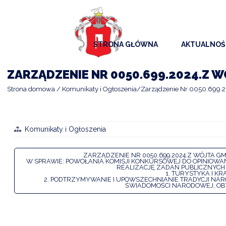
STRONA GŁÓWNA
AKTUALNOŚ
AKTUALNO
ZARZĄDZENIE NR 0050.699.2024.Z W
KOMUNIKAT
Strona domowa
Komunikaty i Ogłoszenia
Zarządzenie Nr 0050.699.20
KALENDAR
ARCHIWAL
Komunikaty i Ogłoszenia
SAMORZĄD
ZARZĄDZENIE NR 0050.699.2024.Z WÓJTA GMI
W SPRAWIE: POWOŁANIA KOMISJI KONKURSOWEJ DO OPINIOW
REALIZACJĘ ZADAŃ PUBLICZNYCH
1. TURYSTYKA I 
2. PODTRZYMYWANIE I UPOWSZECHNIANIE TRADYCJI NA
ŚWIADOMOŚCI NARODOWEJ, OB