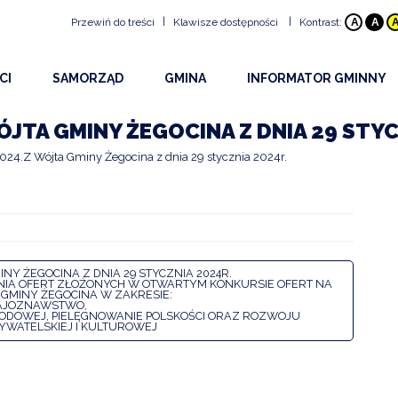
|
|
Przewiń do treści
Klawisze dostępności
Kontrast:
A
A
Klawisze dostępności
CI
SAMORZĄD
GMINA
INFORMATOR GMINNY
ALT
+
1
Przejdź do treści strony:
ŚCI
RADA GMINY
HISTORIA GMINY
BEZPIECZEŃSTWO
ALT
+
2
Mapa witryny:
ÓJTA GMINY ŻEGOCINA Z DNIA 29 STYC
ALT
+
3
Wersja kontrastowa:
Y I OGŁOSZENIA
URZĄD
INFORMACJE OGÓLNE
DOSTĘPNOŚĆ
24.Z Wójta Gminy Żegocina z dnia 29 stycznia 2024r.
ALT
+
4
Z WYDARZEŃ 2026
OBWIESZCZENIA WÓJTA
PLAN GMINY
PROJEKTY
ALT
+
5
NA STRONA INTERNETOWA
DRUKI DO POBRANIA
SOŁECTWA
URZĘDY I INSTYTUCJE
ALT
+
6
OWY INFORMATOR SMS
UDOSTĘPNIANIE INFORMACJI PUBLICZNEJ
EDUKACJA
ALT
+
7
Rozmiar tekstu
NY ŻEGOCINA Z DNIA 29 STYCZNIA 2024R.
ANIA OFERT ZŁOŻONYCH W OTWARTYM KONKURSIE OFERT NA
KULTURA
ALT
+
8
 GMINY ŻEGOCINA W ZAKRESIE:
KRAJOZNAWSTWO,
RODOWEJ, PIELĘGNOWANIE POLSKOŚCI ORAZ ROZWOJU
ALT
+
9
PARAFIE
YWATELSKIEJ I KULTUROWEJ
ALT
+
W
Wyszukiwarka
STOWARZYSZENIA I O
SPORT