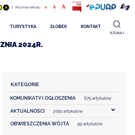
A
A
|
Rozmiar tekstu:
A
A
A
TURYSTYKA
ŻŁOBEK
KONTAKT
SZUKAJ
GDZIE SPAĆ
INFORMACJE O PROJEKCIE
ZNIA 2024R.
GDZIE ZJEŚĆ
STANDARDY OBSŁUGI
REKRUTACJA 2025
CO ZWIEDZAĆ
REKRUTACJA 2024
FILMY PROMOCYJNE
REKRUTACJA 2023
KATEGORIE
REKRUTACJA
KOMUNIKATY I OGŁOSZENIA
KONTAKT
675 artykułów
AKTUALNOŚCI
2091 artykułów
RGANIZACJE
OBWIESZCZENIA WÓJTA
99 artykułów