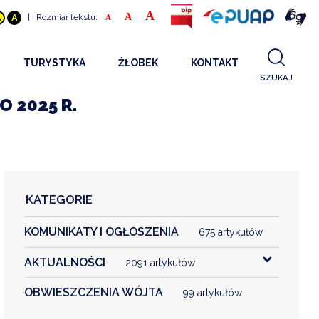
A
A
|
Rozmiar tekstu:
A
A
A
TURYSTYKA
ŻŁOBEK
KONTAKT
SZUKAJ
GDZIE SPAĆ
INFORMACJE O PROJEKCIE
O 2025 R.
GDZIE ZJEŚĆ
STANDARDY OBSŁUGI
REKRUTACJA 2025
CO ZWIEDZAĆ
REKRUTACJA 2024
FILMY PROMOCYJNE
REKRUTACJA 2023
KATEGORIE
REKRUTACJA
KOMUNIKATY I OGŁOSZENIA
KONTAKT
675 artykułów
AKTUALNOŚCI
2091 artykułów
RGANIZACJE
OBWIESZCZENIA WÓJTA
99 artykułów