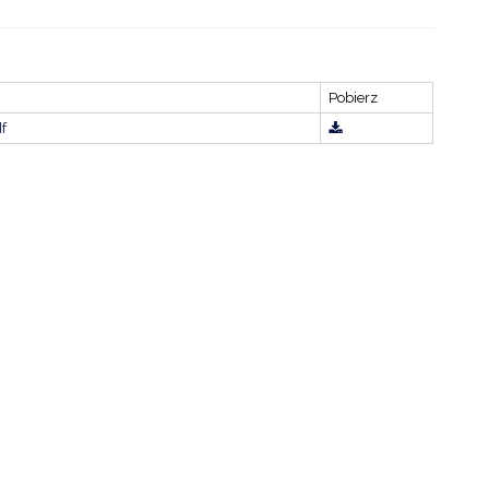
ZDROWIE
ROLNICTWO
Pobierz
CZYSTE POWIETRZE
f
GOSPODARKA ODPADA
KOMUNIKACJA
PRZYDATNE STRONY