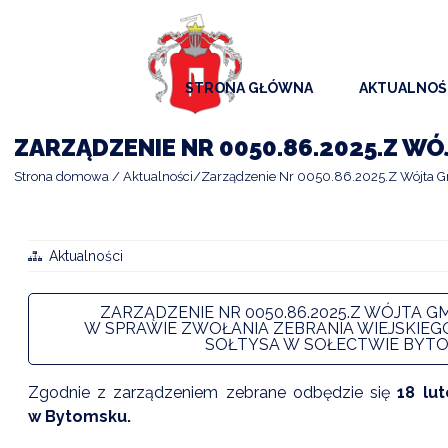
STRONA GŁÓWNA
AKTUALNOŚ
AKTUALNO
ZARZĄDZENIE NR 0050.86.2025.Z WÓ
KOMUNIKAT
Strona domowa
Aktualności
Zarządzenie Nr 0050.86.2025.Z Wójta Gmi
KALENDAR
ARCHIWAL
Aktualności
SAMORZĄD
ZARZĄDZENIE NR 0050.86.2025.Z WÓJTA GM
W SPRAWIE ZWOŁANIA ZEBRANIA WIEJSKIE
SOŁTYSA W SOŁECTWIE BYTOM
Zgodnie z zarządzeniem zebrane odbędzie się
18 lu
w Bytomsku.