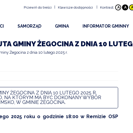
|
|
Przewiń do treści
Klawisze dostępności
Kontrast:
A
A
Klawisze dostępności
CI
SAMORZĄD
GMINA
INFORMATOR GMINNY
ALT
+
1
Przejdź do treści strony:
ŚCI
RADA GMINY
HISTORIA GMINY
BEZPIECZEŃSTWO
ALT
+
2
Mapa witryny:
JTA GMINY ŻEGOCINA Z DNIA 10 LUTEG
ALT
+
3
Wersja kontrastowa:
Y I OGŁOSZENIA
URZĄD
INFORMACJE OGÓLNE
DOSTĘPNOŚĆ
ny Żegocina z dnia 10 lutego 2025 r.
ALT
+
4
Z WYDARZEŃ 2026
OBWIESZCZENIA WÓJTA
PLAN GMINY
PROJEKTY
ALT
+
5
NA STRONA INTERNETOWA
DRUKI DO POBRANIA
SOŁECTWA
URZĘDY I INSTYTUCJE
ALT
+
6
OWY INFORMATOR SMS
UDOSTĘPNIANIE INFORMACJI PUBLICZNEJ
EDUKACJA
ALT
+
7
Rozmiar tekstu
INY ŻEGOCINA Z DNIA 10 LUTEGO 2025 R.
KULTURA
ALT
+
8
GO, NA KTÓRYM MA BYĆ DOKONANY WYBÓR
SKO, W GMINIE ŻEGOCINA.
ALT
+
9
PARAFIE
ALT
+
W
Wyszukiwarka
tego 2025 roku o godzinie 18:00 w Remizie OSP
STOWARZYSZENIA I O
SPORT