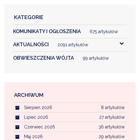
KATEGORIE
DARDY OBSŁUGI
KOMUNIKATY I OGŁOSZENIA
675 artykułów
AKTUALNOŚCI
2091 artykułów
OBWIESZCZENIA WÓJTA
99 artykułów
ARCHIWUM
Sierpień 2026
8 artykułów
Lipiec 2026
27 artykułów
Czerwiec 2026
36 artykułów
Maj 2026
29 artykułów