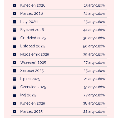
NTERWENCJA
Kwiecień 2026
15 artykułów
 CZYSTE POWIETRZE
Marzec 2026
34 artykułów
Luty 2026
25 artykułów
RALNA EWIDENCJA EMISYJNOŚCI BUDYNKÓW (CEEB)
Styczeń 2026
44 artykułów
Grudzień 2025
30 artykułów
Listopad 2025
50 artykułów
Październik 2025
39 artykułów
Wrzesień 2025
37 artykułów
Sierpień 2025
25 artykułów
Lipiec 2025
21 artykułów
Czerwiec 2025
51 artykułów
Maj 2025
37 artykułów
Kwiecień 2025
38 artykułów
Marzec 2025
22 artykułów