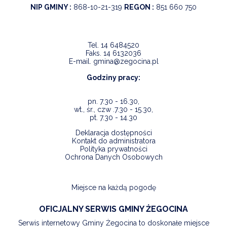
NIP GMINY :
868-10-21-319
REGON :
851 660 750
Tel.
14 6484520
Faks.
14 6132036
E-mail.
gmina@zegocina.pl
Godziny pracy:
pn. 7.30 - 16.30,
wt., śr., czw .7.30 - 15.30,
pt. 7.30 - 14.30
Deklaracja dostępności
Kontakt do administratora
Polityka prywatności
Ochrona Danych Osobowych
Miejsce na każdą pogodę
OFICJALNY SERWIS GMINY ŻEGOCINA
Serwis internetowy Gminy Żegocina to doskonałe miejsce