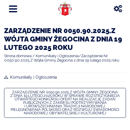
ZARZĄDZENIE NR 0050.90.2025.Z
WÓJTA GMINY ŻEGOCINA Z DNIA 19
LUTEGO 2025 ROKU
Strona domowa
Komunikaty i Ogłoszenia
Zarządzenie Nr
0050.90.2025.Z Wójta Gminy Żegocina z dnia 19 lutego 2025 roku
Komunikaty i Ogłoszenia
ZARZĄDZENIE NR 0050.90.2025.Z WÓJTA GMINY ŻEGOCINA
Z DNIA 19 LUTEGO 2025 ROKU W SPRAWIE ROZSTRZYGNIĘCIA
OTWARTEGO KONKURSU OFERT NA REALIZACJĘ ZADAŃ
PUBLICZNYCH Z ZAKRESU PODTRZYMYWANIA
I UPOWSZECHNIANIA TRADYCJI NARODOWEJ,
PIELĘGNOWANIA POLSKOŚCI ORAZ ROZWOJU ŚWIADOMOŚCI
NARODOWEJ, OBYWATELSKIEJ I KULTUROWEJ