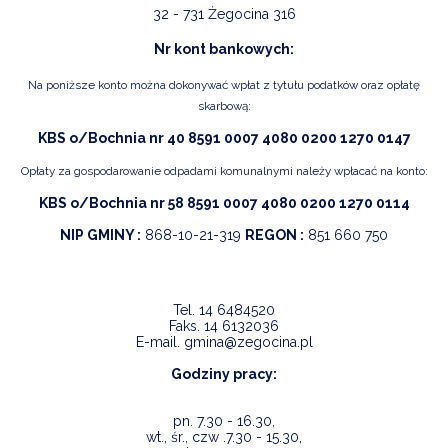
32 - 731 Żegocina 316
Nr kont bankowych:
Na poniższe konto można dokonywać wpłat z tytułu podatków oraz opłatę
skarbową:
KBS o/Bochnia nr 40 8591 0007 4080 0200 1270 0147
Opłaty za gospodarowanie odpadami komunalnymi należy wpłacać na konto:
KBS o/Bochnia nr 58 8591 0007 4080 0200 1270 0114
NIP GMINY :
868-10-21-319
REGON :
851 660 750
Tel.
14 6484520
Faks.
14 6132036
E-mail.
gmina@zegocina.pl
Godziny pracy:
pn. 7.30 - 16.30,
wt., śr., czw .7.30 - 15.30,