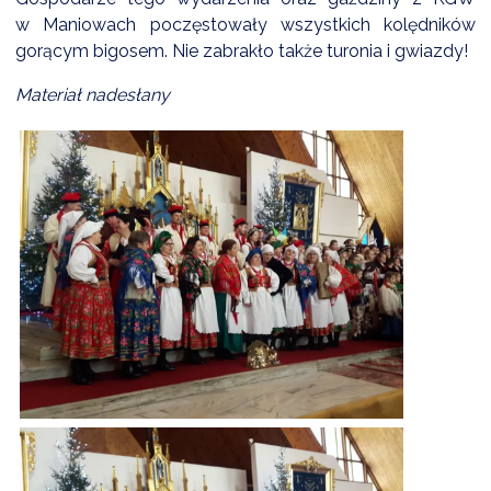
NTERWENCJA
w Maniowach poczęstowały wszystkich kolędników
 CZYSTE POWIETRZE
gorącym bigosem. Nie zabrakło także turonia i gwiazdy!
RALNA EWIDENCJA EMISYJNOŚCI BUDYNKÓW (CEEB)
Materiał nadesłany