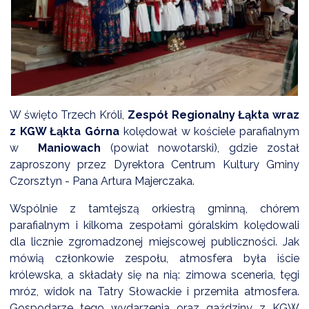
DARDY OBSŁUGI
W święto Trzech Króli,
Zespół Regionalny Łąkta wraz
z KGW Łąkta Górna
kolędował w kościele parafialnym
w
Maniowach
(powiat nowotarski), gdzie został
zaproszony przez Dyrektora Centrum Kultury Gminy
Czorsztyn - Pana Artura Majerczaka.
Wspólnie z tamtejszą orkiestrą gminną, chórem
parafialnym i kilkoma zespołami góralskim kolędowali
dla licznie zgromadzonej miejscowej publiczności. Jak
mówią członkowie zespołu, atmosfera była iście
królewska, a składały się na nią: zimowa sceneria, tęgi
mróz, widok na Tatry Słowackie i przemiła atmosfera.
Gospodarze tego wydarzenia oraz gaździny z KGW