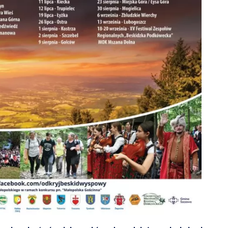
ZDROWIE
ROLNICTWO
CZYSTE POWIETRZE
GOSPODARKA ODPADA
KOMUNIKACJA
PRZYDATNE STRONY