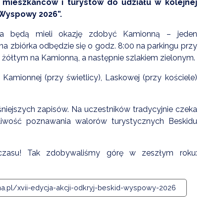
mieszkańców i turystów do udziału w kolejnej
 Wyspowy 2026”.
enia będą mieli okazję zdobyć Kamionną – jeden
 zbiórka odbędzie się o godz. 8:00 na parkingu przy
 żółtym na Kamionną, a następnie szlakiem zielonym.
amionnej (przy świetlicy), Laskowej (przy kościele)
niejszych zapisów. Na uczestników tradycyjnie czeka
liwość poznawania walorów turystycznych Beskidu
czasu! Tak zdobywaliśmy górę w zeszłym roku:
na.pl/xvii-edycja-akcji-odkryj-beskid-wyspowy-2026