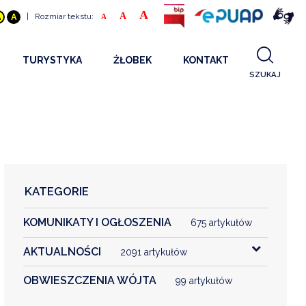
A
A
|
Rozmiar tekstu:
A
A
A
TURYSTYKA
ŻŁOBEK
KONTAKT
SZUKAJ
GDZIE SPAĆ
INFORMACJE O PROJEKCIE
GDZIE ZJEŚĆ
STANDARDY OBSŁUGI
REKRUTACJA 2025
CO ZWIEDZAĆ
REKRUTACJA 2024
FILMY PROMOCYJNE
REKRUTACJA 2023
KATEGORIE
REKRUTACJA
KOMUNIKATY I OGŁOSZENIA
KONTAKT
675 artykułów
AKTUALNOŚCI
2091 artykułów
RGANIZACJE
OBWIESZCZENIA WÓJTA
99 artykułów