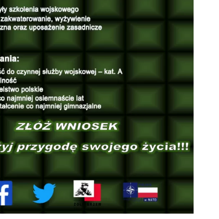
ZDROWIE
ROLNICTWO
CZYSTE POWIETRZE
GOSPODARKA ODPADA
KOMUNIKACJA
PRZYDATNE STRONY