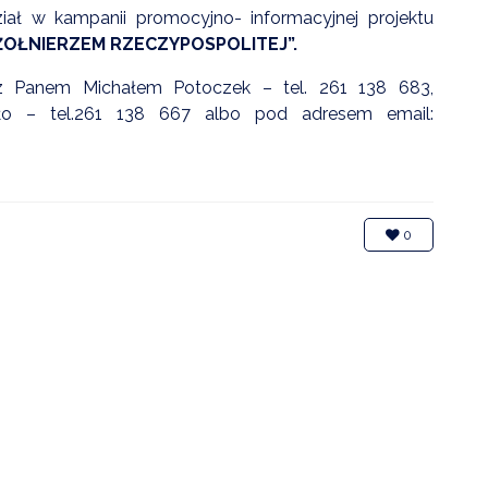
ał w kampanii promocyjno- informacyjnej projektu
ŻOŁNIERZEM RZECZYPOSPOLITEJ”.
y z Panem Michałem Potoczek – tel. 261 138 683,
o – tel.261 138 667 albo pod adresem email:
0