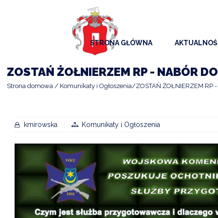
STRONA GŁÓWNA
AKTUALNOŚ
AKTUALNO
ZOSTAŃ ŻOŁNIERZEM RP - NABÓR D
KOMUNIKAT
Strona domowa
Komunikaty i Ogłoszenia
ZOSTAŃ ŻOŁNIERZEM RP 
KALENDAR
ARCHIWAL
kmirowska
Komunikaty i Ogłoszenia
SAMORZĄD