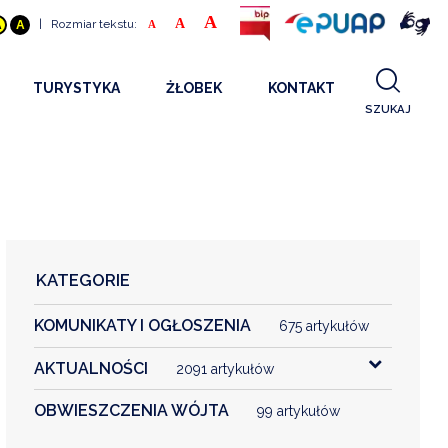
A
A
|
Rozmiar tekstu:
A
A
A
TURYSTYKA
ŻŁOBEK
KONTAKT
SZUKAJ
GDZIE SPAĆ
INFORMACJE O PROJEKCIE
GDZIE ZJEŚĆ
STANDARDY OBSŁUGI
REKRUTACJA 2025
CO ZWIEDZAĆ
REKRUTACJA 2024
FILMY PROMOCYJNE
REKRUTACJA 2023
KATEGORIE
REKRUTACJA
KOMUNIKATY I OGŁOSZENIA
KONTAKT
675 artykułów
AKTUALNOŚCI
2091 artykułów
RGANIZACJE
OBWIESZCZENIA WÓJTA
99 artykułów