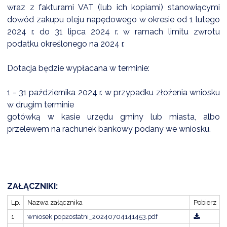
wraz z fakturami VAT (lub ich kopiami) stanowiącymi
dowód zakupu oleju napędowego w okresie od 1 lutego
2024 r. do 31 lipca 2024 r. w ramach limitu zwrotu
DARDY OBSŁUGI
podatku określonego na 2024 r.
Dotacja będzie wypłacana w terminie:
1 - 31 października 2024 r. w przypadku złożenia wniosku
w drugim terminie
gotówką w kasie urzędu gminy lub miasta, albo
przelewem na rachunek bankowy podany we wniosku.
ZAŁĄCZNIKI:
Lp.
Nazwa załącznika
Pobierz
1
wniosek pop2ostatni_20240704141453.pdf