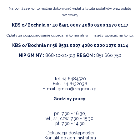
Na poniższe konto można dokonywać wpłat z tytułu podatków oraz opłatę
skarbową:
KBS o/Bochnia nr 40 8591 0007 4080 0200 1270 0147
Opłaty za gospodarowanie odpadami komunalnymi należy wpłacać na konto:
KBS o/Bochnia nr 58 8591 0007 4080 0200 1270 0114
NIP GMINY :
868-10-21-319
REGON :
851 660 750
Tel.
14 6484520
Faks.
14 6132036
E-mail.
gmina@zegocina.pl
Godziny pracy:
pn. 7.30 - 16.30,
wt., śr., czw .7.30 - 15.30,
pt. 7.30 - 14.30
Deklaracja dostępności
Kontakt do administratora