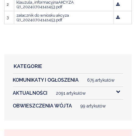
NTERWENCJA
klauzula_informacyjnaAKCYZA
2
(2)_20240704141453.pdf
 CZYSTE POWIETRZE
załacznik do wniosku akcyza
3
(2)_20240704141453.pdf
RALNA EWIDENCJA EMISYJNOŚCI BUDYNKÓW (CEEB)
KATEGORIE
KOMUNIKATY I OGŁOSZENIA
675 artykułów
AKTUALNOŚCI
2091 artykułów
OBWIESZCZENIA WÓJTA
99 artykułów