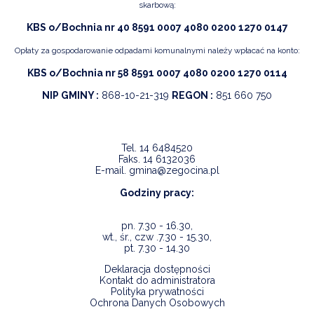
skarbową:
KBS o/Bochnia nr 40 8591 0007 4080 0200 1270 0147
Opłaty za gospodarowanie odpadami komunalnymi należy wpłacać na konto:
KBS o/Bochnia nr 58 8591 0007 4080 0200 1270 0114
NIP GMINY :
868-10-21-319
REGON :
851 660 750
Tel.
14 6484520
Faks.
14 6132036
E-mail.
gmina@zegocina.pl
Godziny pracy:
pn. 7.30 - 16.30,
wt., śr., czw .7.30 - 15.30,
pt. 7.30 - 14.30
Deklaracja dostępności
Kontakt do administratora
Polityka prywatności
Ochrona Danych Osobowych