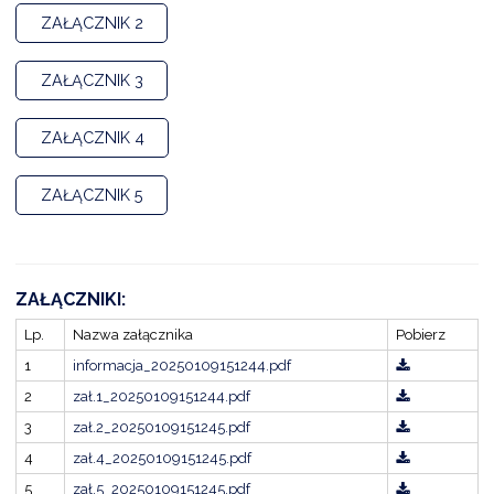
ZAŁĄCZNIK 2
DARDY OBSŁUGI
ZAŁĄCZNIK 3
ZAŁĄCZNIK 4
ZAŁĄCZNIK 5
ZAŁĄCZNIKI:
Lp.
Nazwa załącznika
Pobierz
1
informacja_20250109151244.pdf
2
zał.1_20250109151244.pdf
3
zał.2_20250109151245.pdf
4
zał.4_20250109151245.pdf
5
zał.5_20250109151245.pdf