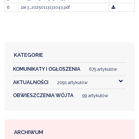
NTERWENCJA
6
zał.3_20250113131043.pdf
 CZYSTE POWIETRZE
RALNA EWIDENCJA EMISYJNOŚCI BUDYNKÓW (CEEB)
KATEGORIE
KOMUNIKATY I OGŁOSZENIA
675 artykułów
AKTUALNOŚCI
2091 artykułów
OBWIESZCZENIA WÓJTA
99 artykułów
ARCHIWUM