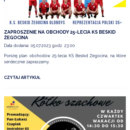
NTERWENCJA
 CZYSTE POWIETRZE
RALNA EWIDENCJA EMISYJNOŚCI BUDYNKÓW (CEEB)
ZAPROSZENIE NA OBCHODY 25-LECIA KS BESKID
ŻEGOCINA
Data dodania: 05.07.2023 godz. 23:00
Poniżej plan obchodów 25-lecia KS Beskid Żegocina, na które
serdecznie zapraszamy.
CZYTAJ ARTYKUŁ