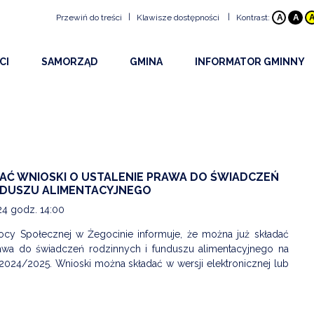
|
|
Przewiń do treści
Klawisze dostępności
Kontrast:
A
A
Klawisze dostępności
CI
SAMORZĄD
GMINA
INFORMATOR GMINNY
ALT
+
1
Przejdź do treści strony:
ŚCI
RADA GMINY
HISTORIA GMINY
BEZPIECZEŃSTWO
ALT
+
2
Mapa witryny:
ALT
+
3
Wersja kontrastowa:
Y I OGŁOSZENIA
URZĄD
INFORMACJE OGÓLNE
DOSTĘPNOŚĆ
ALT
+
4
Z WYDARZEŃ 2026
OBWIESZCZENIA WÓJTA
PLAN GMINY
PROJEKTY
ALT
+
5
NA STRONA INTERNETOWA
DRUKI DO POBRANIA
SOŁECTWA
URZĘDY I INSTYTUCJE
AĆ WNIOSKI O USTALENIE PRAWA DO ŚWIADCZEŃ
ALT
+
6
NDUSZU ALIMENTACYJNEGO
OWY INFORMATOR SMS
UDOSTĘPNIANIE INFORMACJI PUBLICZNEJ
EDUKACJA
ALT
+
7
Rozmiar tekstu
24 godz. 14:00
KULTURA
ALT
+
8
y Społecznej w Żegocinie informuje, że można już składać
rawa do świadczeń rodzinnych i funduszu alimentacyjnego na
ALT
+
9
PARAFIE
2024/2025. Wnioski można składać w wersji elektronicznej lub
ALT
+
W
Wyszukiwarka
STOWARZYSZENIA I O
SPORT