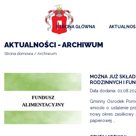
STRONA GŁÓWNA
AKTUALNOŚ
AKTUALNO
AKTUALNOŚCI - ARCHIWUM
KOMUNIKAT
Strona domowa
Archiwum
KALENDAR
ARCHIWAL
MOŻNA JUŻ SKŁAD
RODZINNYCH I FU
SAMORZĄD
Data dodania: 01.08.20
Gminny Ośrodek Pomoc
wnioski o ustalenie p
nowy okres zasiłkowy 
papierowej ...