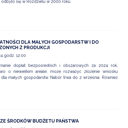
 odbyło się w Rozdzielu w 2000 roku.
ŁATNOŚCI DLA MAŁYCH GOSPODARSTW I DO
ONYCH Z PRODUKCJI
24 godz. 12:00
yznanie dopłat bezpośrednich i obszarowych za 2024 rok,
two o niewielkim areale, może rozważyć złożenie wniosku
OSTRZEŻENIE HYDROLOGICZNE-16.07
i dla małych gospodarstw. Nabór trwa do 2 września. Również
Data dodania: 16.07.2026 godz. 15:00
Ostrzeżenie hydrologiczne
CZYTAJ KOMUNIKAT
ZE ŚRODKÓW BUDŻETU PAŃSTWA