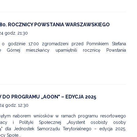
ZDROWIE
ROLNICTWO
80. ROCZNICY POWSTANIA WARSZAWSKIEGO
CZYSTE POWIETRZE
24 godz. 21:30
u o godzinie 17:00 zgromadzeni przed Pomnikiem Stefana
GOSPODARKA ODPADA
 Górnej mieszkańcy upamiętnili rocznicę Powstania
KOMUNIKACJA
PRZYDATNE STRONY
DO PROGRAMU „AOON" – EDYCJA 2025
24 godz. 12:30
zętym naborem wniosków w ramach programu resortowego
Pracy i Polityki Społecznej „Asystent osobisty osoby
ą" dla Jednostek Samorządu Terytorialnego – edycja 2025.
y Społe...