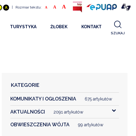
A
A
|
Rozmiar tekstu:
A
A
A
TURYSTYKA
ŻŁOBEK
KONTAKT
SZUKAJ
GDZIE SPAĆ
INFORMACJE O PROJEKCIE
GDZIE ZJEŚĆ
STANDARDY OBSŁUGI
REKRUTACJA 2025
CO ZWIEDZAĆ
REKRUTACJA 2024
FILMY PROMOCYJNE
REKRUTACJA 2023
KATEGORIE
REKRUTACJA
KOMUNIKATY I OGŁOSZENIA
KONTAKT
675 artykułów
AKTUALNOŚCI
2091 artykułów
RGANIZACJE
OBWIESZCZENIA WÓJTA
99 artykułów